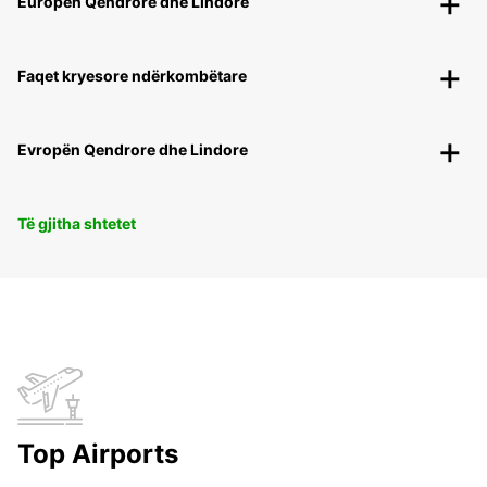
Europën Qendrore dhe Lindore
Faqet kryesore ndërkombëtare
Evropën Qendrore dhe Lindore
Të gjitha shtetet
Top Airports