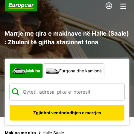
Marrje me qira e makinave në Halle (Saale)
: Zbuloni të gjitha stacionet tona
Çfarë lloj automjeti?
Makina
Furgona dhe kamionë
Zgjidhni vendndodhjen e marrjes
Makina me qira
Halle Saale