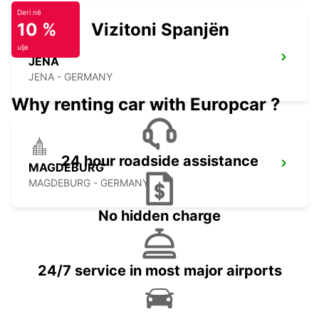
Deri në
10 %
Vizitoni Spanjën
ulje
JENA
JENA - GERMANY
Why renting car with Europcar ?
24 hour roadside assistance
MAGDEBURG
MAGDEBURG - GERMANY
No hidden charge
24/7 service in most major airports