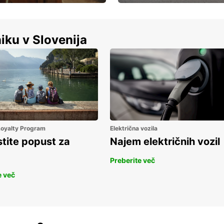
Luksuzen najem vozil – brez
%
kompromisov.
iku v Slovenija
 Loyalty Program
Električna vozila
stite popust za
Najem električnih vozil
Preberite več
e več