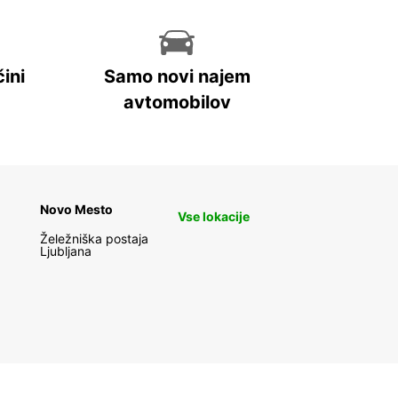
ini
Samo novi najem
avtomobilov
Novo Mesto
Vse lokacije
Želežniška postaja
Ljubljana