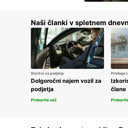
S prihrankom do 15 
Naši članki v spletnem dnevn
Storitve za podjetja
Privilege
Dolgoročni najem vozil za
Izkori
podjetja
člane
Preberite več
Preberit