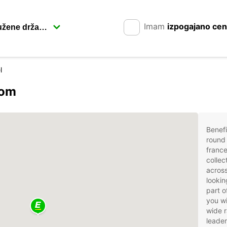
Imam
izpogajano ce
l
rom
Benefi
round 
france
collec
across
lookin
part o
you wi
wide r
leader