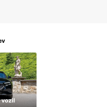
ev
 vozil