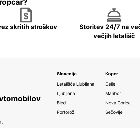
ropcar?
rez skritih stroškov
Storitev 24/7 na več
večjih letališč
Slovenija
Koper
Letališče Ljubljana
Celje
Ljubljana
Maribor
avtomobilov
Bled
Nova Gorica
Portorož
Sečovlje
h.