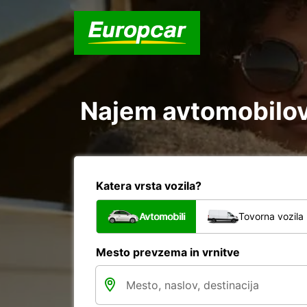
Najem avtomobilov 
Katera vrsta vozila?
Avtomobili
Tovorna vozila
Mesto prevzema in vrnitve