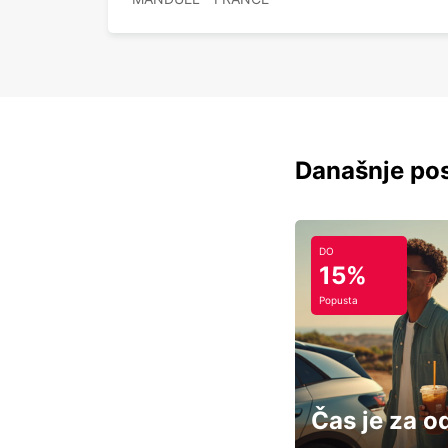
Današnje pos
DO
15%
Popusta
Čas je za o