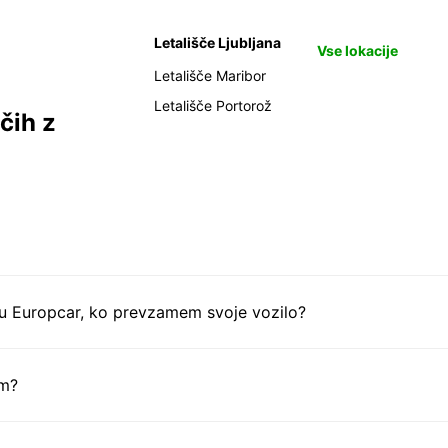
Letališče Ljubljana
Vse lokacije
Letališče Maribor
Letališče Portorož
čih z
tu Europcar, ko prevzamem svoje vozilo?
em?