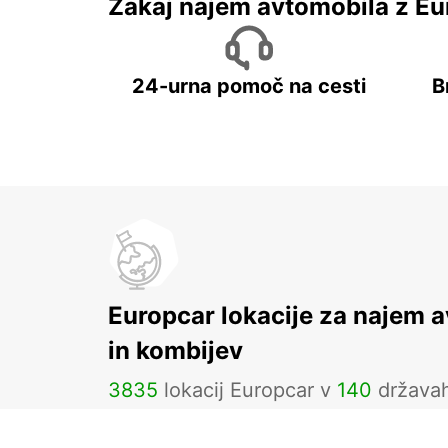
Zakaj najem avtomobila z Eu
24-urna pomoč na cesti
B
Europcar lokacije za najem 
in kombijev
3835
lokacij Europcar v
140
država