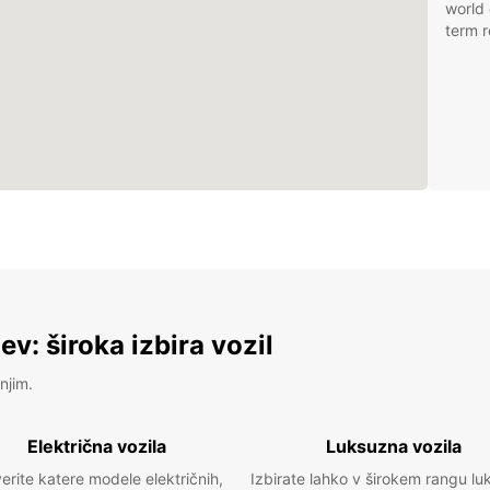
world 
term r
v: široka izbira vozil
njim.
Električna vozila
Luksuzna vozila
erite katere modele električnih,
Izbirate lahko v širokem rangu lu