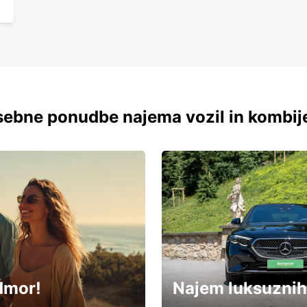
ebne ponudbe najema vozil in kombij
dmor!
Najem luksuznih