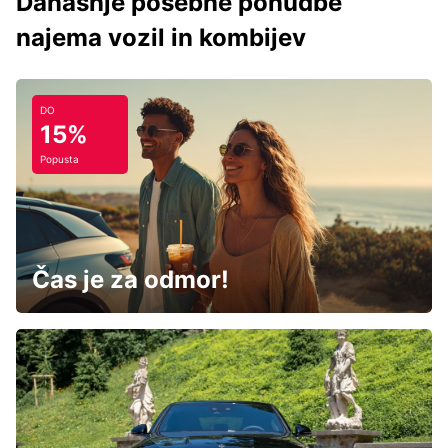
Današnje posebne ponudbe
najema vozil in kombijev
DO
15%
Popusta
Čas je za odmor!