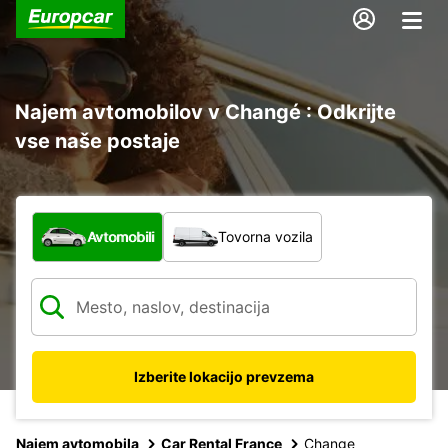
Najem avtomobilov v Changé : Odkrijte
vse naše postaje
Katera vrsta vozila?
Avtomobili
Tovorna vozila
Izberite lokacijo prevzema
Najem avtomobila
Car Rental France
Change