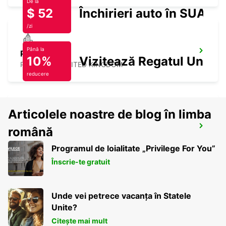
De la
$ 52
Închirieri auto în SUA
/zi
Până la
PRESTON
10%
Vizitează Regatul Unit
PRESTON - UNITED KINGDOM
reducere
Articolele noastre de blog în limba
WOLVERHAMPTON
română
WOLVERHAMPTON - UNITED KINGDOM
Programul de loialitate „Privilege For You”
Înscrie-te gratuit
Unde vei petrece vacanța în Statele
Unite?
Citește mai mult