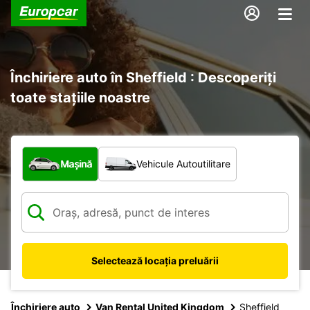
Închiriere auto în Sheffield : Descoperiți
toate stațiile noastre
Ce tip de vehicul?
Mașină
Vehicule Autoutilitare
Selectează locația preluării
Închiriere auto
Van Rental United Kingdom
Sheffield