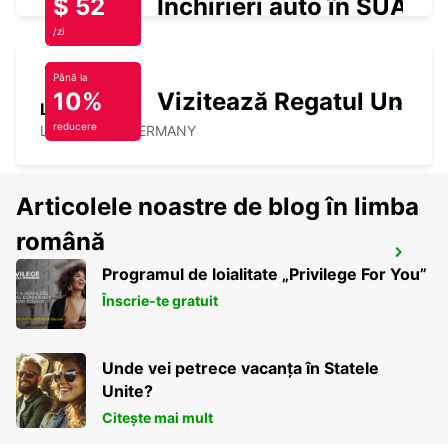
$ 52
Închirieri auto în SUA
/zi
Până la
10%
Vizitează Regatul Unit
LOERRACH
reducere
LOERRACH - GERMANY
Articolele noastre de blog în limba
română
KIRCHBERG BURGDORF
Programul de loialitate „Privilege For You”
KIRCHBERG - SWITZERLAND
Înscrie-te gratuit
Unde vei petrece vacanța în Statele
Unite?
Citește mai mult