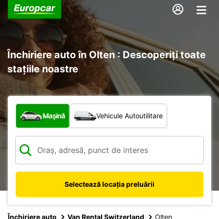
Închiriere auto în Olten : Descoperiți toate
stațiile noastre
Ce tip de vehicul?
Mașină
Vehicule Autoutilitare
Selectează locația preluării
Închiriere auto
Van Rental Switzerland
Olten