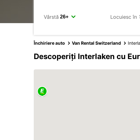
Vârstă
Locuiesc în
Închiriere auto
Van Rental Switzerland
Interl
Descoperiți Interlaken cu Eu