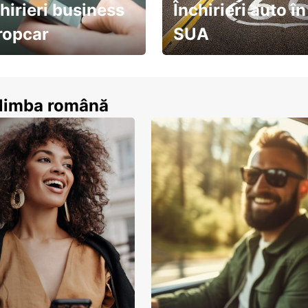
hirieri business
Închirieri auto în
ropcar
SUA
ează-te acum
descoperă țara pe șosea!
n limba română