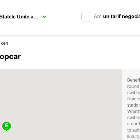
Am
un tarif negoci
aken
ropcar
Benefi
round 
switze
from o
statio
Whethe
switze
a car 
to sui
luxury