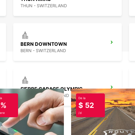
THUN - SWITZERLAND
BERN DOWNTOWN
BERN - SWITZERLAND
SIERRE GARAGE OLYMPIC
SIERRE - SWITZERLAND
la
De la
0%
$ 52
ere
/zi