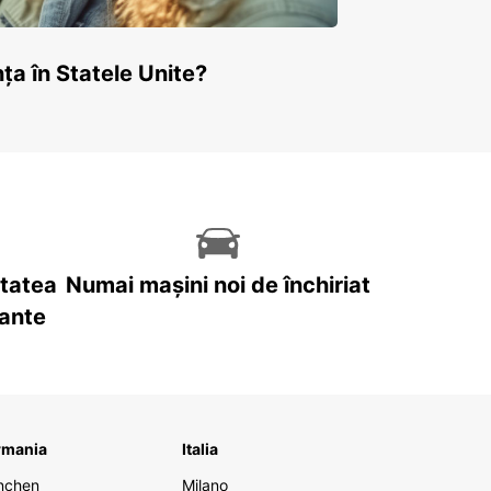
ța în Statele Unite?
itatea
Numai mașini noi de închiriat
tante
rmania
Italia
nchen
Milano