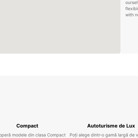
oursel
flexib
with n
Compact
Autoturisme de Lux
operă modele din clasa Compact
Poți alege dintr-o gamă largă de 