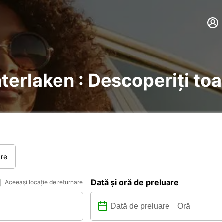
nterlaken : Descoperiți toa
are
Dată și oră de preluare
Aceeași locație de returnare