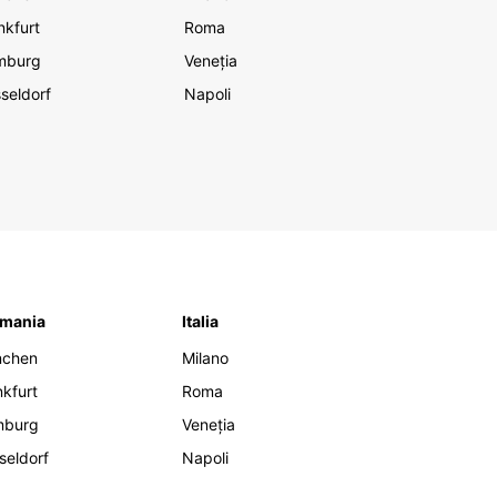
nkfurt
Roma
mburg
Veneția
seldorf
Napoli
mania
Italia
nchen
Milano
nkfurt
Roma
mburg
Veneția
seldorf
Napoli