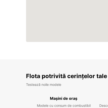
Flota potrivită cerințelor tale
Testează noile modele
Mașini de oraș
Modele cu consum de combustibil
Desc