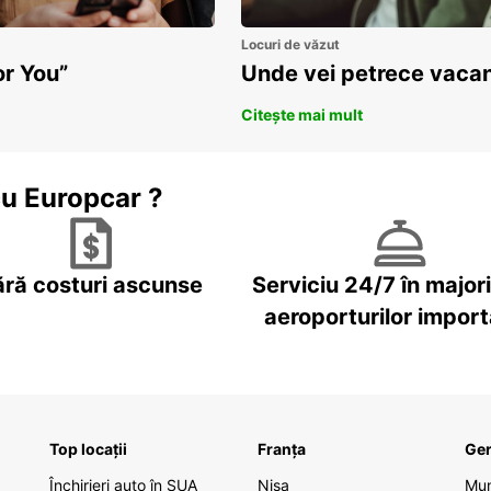
Locuri de văzut
or You”
Unde vei petrece vacan
Citește mai mult
cu Europcar ?
ără costuri ascunse
Serviciu 24/7 în major
aeroporturilor impor
Top locații
Franța
Ge
Închirieri auto în SUA
Nisa
Mu