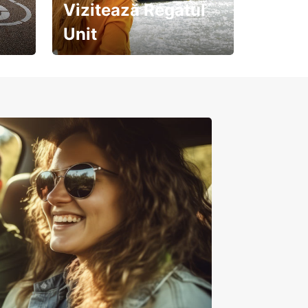
Vizitează Regatul
Unit
Pregătește-te pentru o
călătorie de neuitat!