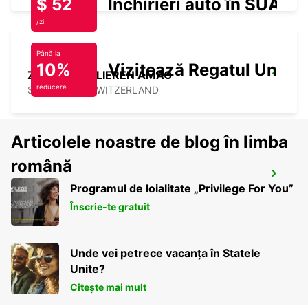
$ 52
Închirieri auto în SUA
/zi
Până la
10%
Vizitează Regatul Unit
ZURICH SCHLIEREN AMAG
reducere
SCHLIEREN - SWITZERLAND
Articolele noastre de blog în limba
română
ZURICH ETH HOENGGERBERG
Programul de loialitate „Privilege For You”
ZURICH - SWITZERLAND
Înscrie-te gratuit
Unde vei petrece vacanța în Statele
Unite?
Citește mai mult