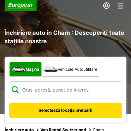
Închiriere auto în Cham : Descoperiți toate
stațiile noastre
Ce tip de vehicul?
Mașină
Vehicule Autoutilitare
Selectează locația preluării
Închiriere auto
Van Rental Switzerland
Cham