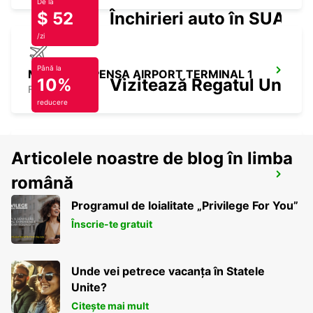
De la
$ 52
Închirieri auto în SUA
/zi
Până la
MILAN MALPENSA AIRPORT TERMINAL 1
10%
Vizitează Regatul Unit
FERNO - ITALY
reducere
Articolele noastre de blog în limba
MONZA
română
MONZA - ITALY
Programul de loialitate „Privilege For You”
Înscrie-te gratuit
Unde vei petrece vacanța în Statele
Unite?
Citește mai mult