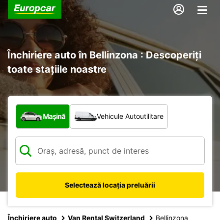
Închiriere auto în Bellinzona : Descoperiți
toate stațiile noastre
Ce tip de vehicul?
Mașină
Vehicule Autoutilitare
Selectează locația preluării
Închiriere auto
Van Rental Switzerland
Bellinzona