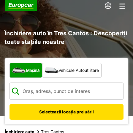
Închiriere auto în Tres Cantos : Descoperiți
toate stațiile noastre
Ce tip de vehicul?
Mașină
Vehicule Autoutilitare
Selectează locația preluării
Închiriere auto
Tres Cantos