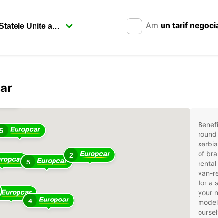
Am
un tarif negoci
car
Benefi
5
round 
serbia
of bra
2
5
rental
van-re
for a 
your 
4
models
oursel