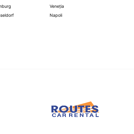
mburg
Veneția
seldorf
Napoli