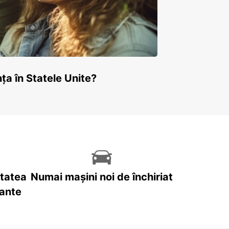
ța în Statele Unite?
itatea
Numai mașini noi de închiriat
tante