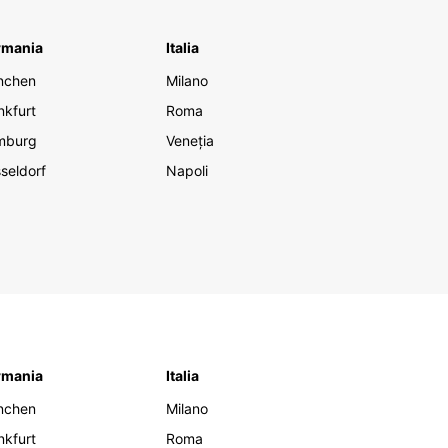
rmania
Italia
nchen
Milano
nkfurt
Roma
mburg
Veneția
seldorf
Napoli
rmania
Italia
nchen
Milano
nkfurt
Roma