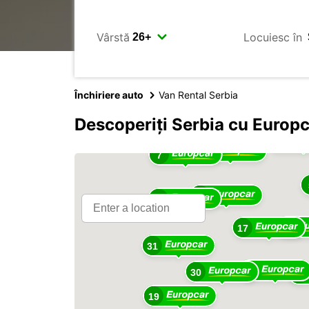
Vârstă
Locuiesc în
Închiriere auto
Van Rental Serbia
Descoperiți Serbia cu Europ
3
11
7
11
31
13
17
31
8
30
26
19