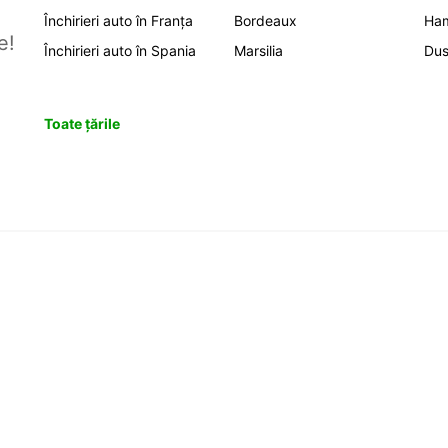
Închirieri auto în Franța
Bordeaux
Ha
e!
Închirieri auto în Spania
Marsilia
Dus
Toate țările