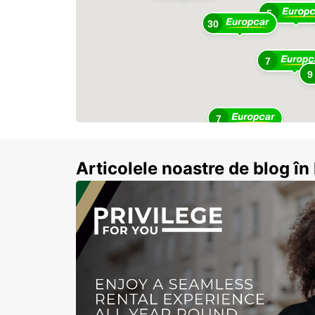
5
30
7
9
7
Articolele noastre de blog î