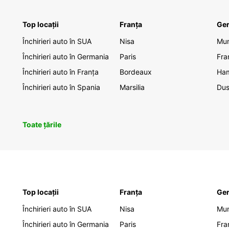
Top locații
Franța
Ge
Închirieri auto în SUA
Nisa
Mu
Închirieri auto în Germania
Paris
Fra
Închirieri auto în Franța
Bordeaux
Ha
Închirieri auto în Spania
Marsilia
Dus
Toate țările
Top locații
Franța
Ge
Închirieri auto în SUA
Nisa
Mu
Închirieri auto în Germania
Paris
Fra