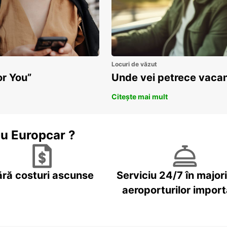
Locuri de văzut
or You”
Unde vei petrece vacan
Citește mai mult
cu Europcar ?
ără costuri ascunse
Serviciu 24/7 în major
aeroporturilor impor