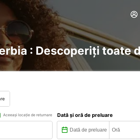
erbia : Descoperiți toate d
are
Dată și oră de preluare
Aceeași locație de returnare