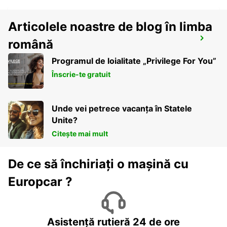
Articolele noastre de blog în limba
LISBON PRIOR VELHO SUPERSITE
română
PRIOR VELHO - PORTUGAL
Programul de loialitate „Privilege For You”
Înscrie-te gratuit
Unde vei petrece vacanța în Statele
Unite?
Citește mai mult
De ce să închiriați o mașină cu
Europcar ?
Asistență rutieră 24 de ore