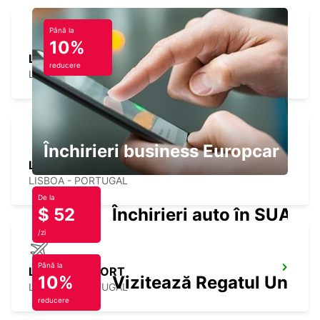
Până la
10%
LISBON ANTONIO AUGUSTO
reducere
LISBOA - PORTUGAL
Închirieri business Europcar
LISBON CITY
LISBOA - PORTUGAL
De la
$ 52
Închirieri auto în SUA
/zi
Până la
LISBON AIRPORT
10%
Vizitează Regatul Unit
LISBOA - PORTUGAL
reducere