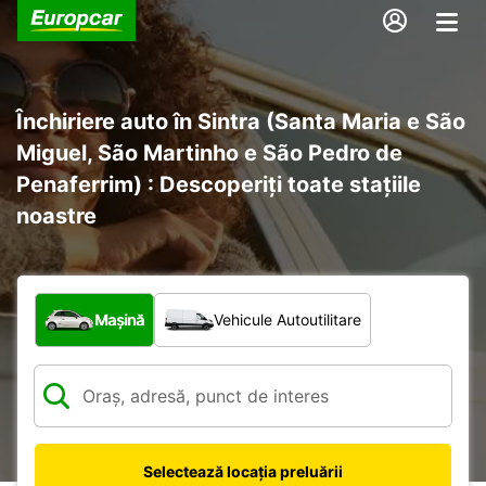
Închiriere auto în Sintra (Santa Maria e São
Miguel, São Martinho e São Pedro de
Penaferrim) : Descoperiți toate stațiile
noastre
Ce tip de vehicul?
Mașină
Vehicule Autoutilitare
Selectează locația preluării