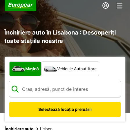
Închiriere auto în Lisabona : Descoperiți
toate stațiile noastre
Ce tip de vehicul?
Mașină
Vehicule Autoutilitare
Selectează locația preluării
Închiriere auto
Lisbon