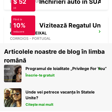
$ 52
Închirieri auto în SUA
LISBOA - PORTUGAL
/zi
Până la
10%
Vizitează Regatul Unit
reducere
CORROIOS SEIXAL
CORROIOS - PORTUGAL
Articolele noastre de blog în limba
română
Programul de loialitate „Privilege For You”
LISBON PRIOR VELHO SUPERSITE
Înscrie-te gratuit
PRIOR VELHO - PORTUGAL
Unde vei petrece vacanța în Statele
Unite?
Citește mai mult