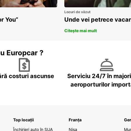
Locuri de văzut
or You”
Unde vei petrece vacan
Citește mai mult
cu Europcar ?
ără costuri ascunse
Serviciu 24/7 în major
aeroporturilor impor
Top locații
Franța
Ge
Închirieri auto în SUA
Nisa
Mu