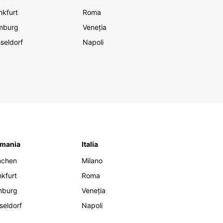
nkfurt
Roma
mburg
Veneția
seldorf
Napoli
mania
Italia
nchen
Milano
nkfurt
Roma
mburg
Veneția
seldorf
Napoli