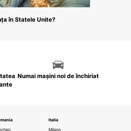
ța în Statele Unite?
itatea
Numai mașini noi de închiriat
tante
rmania
Italia
nchen
Milano