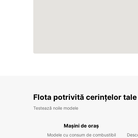
Flota potrivită cerințelor tale
Testează noile modele
Mașini de oraș
Modele cu consum de combustibil
Desc