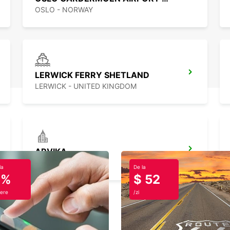
OSLO - NORWAY
LERWICK FERRY SHETLAND
LERWICK - UNITED KINGDOM
ARVIKA
ARVIKA - SWEDEN
la
De la
0%
$ 52
ere
/zi