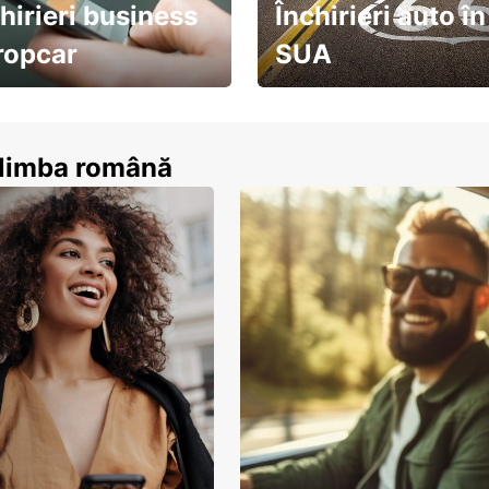
hirieri business
Închirieri auto în
ropcar
SUA
ează-te acum
descoperă țara pe șosea!
n limba română