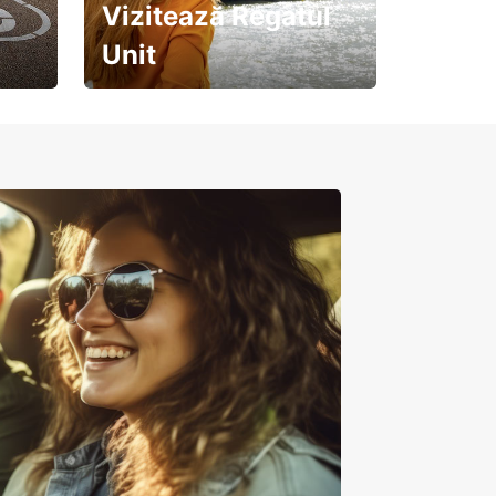
Vizitează Regatul
Unit
Pregătește-te pentru o
călătorie de neuitat!