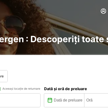
Bergen : Descoperiți toate 
are
Dată și oră de preluare
Aceeași locație de returnare