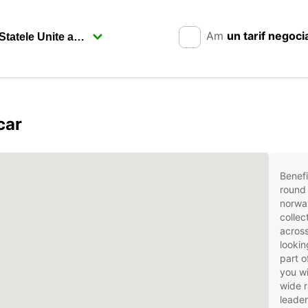
Am
un tarif negoci
car
Benefi
round 
norwa
collec
acros
lookin
part o
you wi
wide r
leader