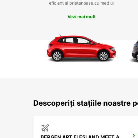
eficient și prietenoase cu mediul
Vezi mai mult
Descoperiți stațiile noastre 
BERGEN APT FLESLAND MEET AND GREET