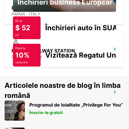
Închirieri business Europcar
PARMA
PARMA - ITALY
De la
$ 52
Închirieri auto în SUA
/zi
Până la
PADOVA RAILWAY STATION
10%
Vizitează Regatul Unit
PADOVA - ITALY
reducere
Articolele noastre de blog în limba
ROVIGO
română
ROVIGO - ITALY
Programul de loialitate „Privilege For You”
Înscrie-te gratuit