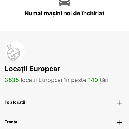
Numai mașini noi de închiriat
Locații Europcar
3835
locații Europcar în peste
140
țări
Top locații
Franța