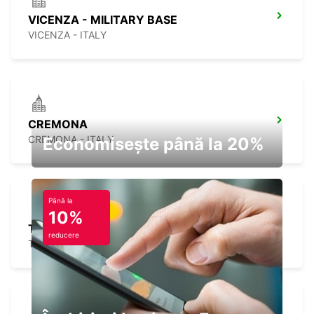
VICENZA - MILITARY BASE
VICENZA - ITALY
CREMONA
CREMONA - ITALY
Economisește până la 20%
Până la
10%
TRENTO
reducere
TRENTO - ITALY