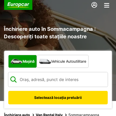
Închiriere auto în Sommacampagna :
Descoperiți toate stațiile noastre
Ce tip de vehicul?
Mașină
Vehicule Autoutilitare
Selectează locația preluării
Închiriere auto
Van Rental Italy
Sommacampagna