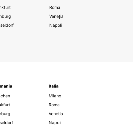
nkfurt
Roma
mburg
Veneția
seldorf
Napoli
mania
Italia
nchen
Milano
nkfurt
Roma
mburg
Veneția
seldorf
Napoli