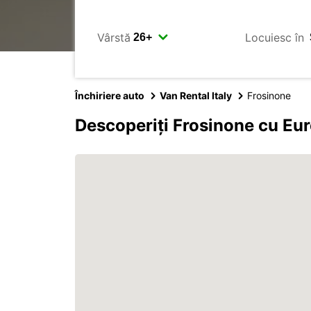
Vârstă
Locuiesc în
Închiriere auto
Van Rental Italy
Frosinone
Descoperiți Frosinone cu Eu