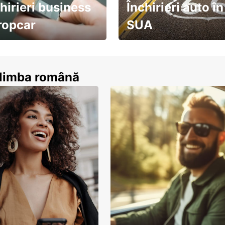
hirieri business
Închirieri auto în
ropcar
SUA
ează-te acum
descoperă țara pe șosea!
n limba română