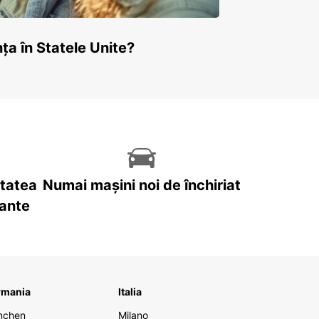
ța în Statele Unite?
itatea
Numai mașini noi de închiriat
tante
rmania
Italia
nchen
Milano