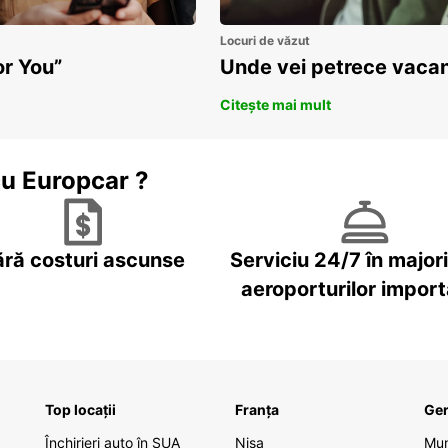
Locuri de văzut
or You”
Unde vei petrece vacan
Citește mai mult
cu Europcar ?
ără costuri ascunse
Serviciu 24/7 în major
aeroporturilor impor
Top locații
Franța
Ge
Închirieri auto în SUA
Nisa
Mu