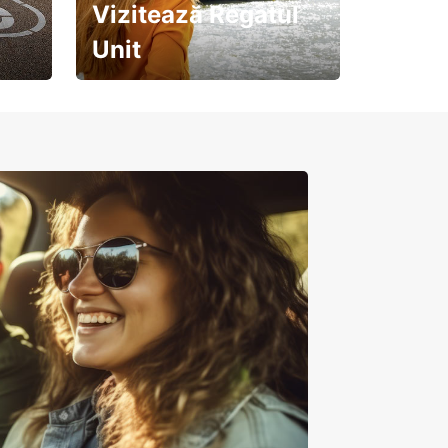
Vizitează Regatul
Unit
Pregătește-te pentru o
călătorie de neuitat!