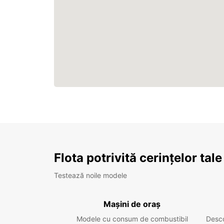
Flota potrivită cerințelor tale
Testează noile modele
Mașini de oraș
Modele cu consum de combustibil
Desc