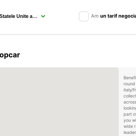
Am
un tarif negoci
ropcar
Benefi
round 
italy/
collec
across
lookin
part o
you wi
wide r
leader