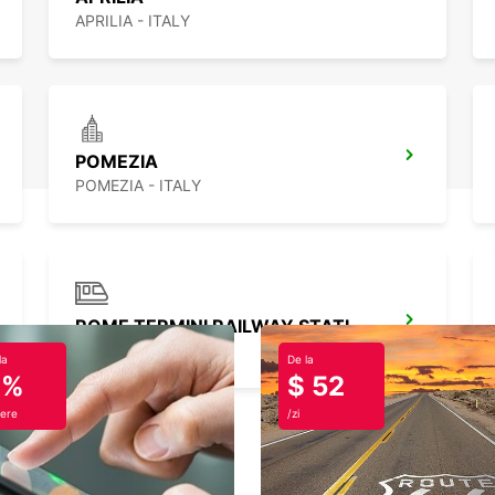
APRILIA - ITALY
POMEZIA
POMEZIA - ITALY
ROME TERMINI RAILWAY STATION
ROMA - ITALY
la
De la
0%
$ 52
ere
/zi