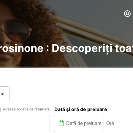
Frosinone : Descoperiți toa
are
Dată și oră de preluare
Aceeași locație de returnare