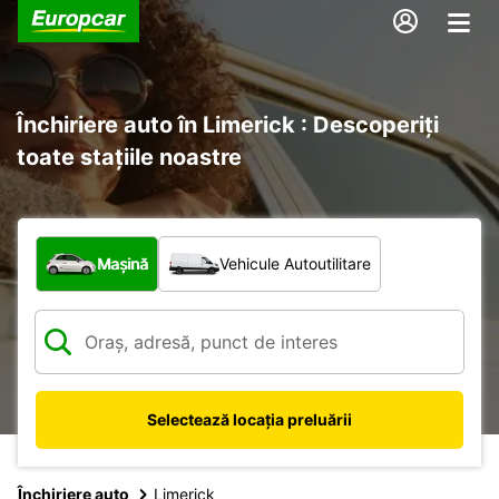
Închiriere auto în Limerick : Descoperiți
toate stațiile noastre
Ce tip de vehicul?
Mașină
Vehicule Autoutilitare
Selectează locația preluării
Închiriere auto
Limerick