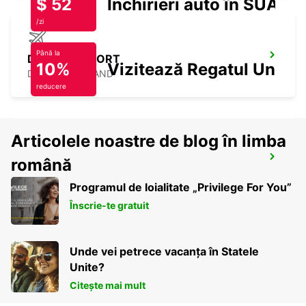
$ 52
Închirieri auto în SUA
/zi
Până la
DUBLIN AIRPORT
10%
Vizitează Regatul Unit
DUBLIN - IRELAND
reducere
Articolele noastre de blog în limba
WATERFORD
română
WATERFORD - IRELAND
Programul de loialitate „Privilege For You”
Înscrie-te gratuit
Unde vei petrece vacanța în Statele
Unite?
Citește mai mult