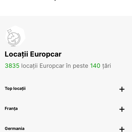
Locații Europcar
3835
locații Europcar în peste
140
țări
Top locații
Franța
Germania