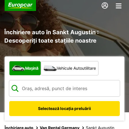
Închiriere auto în Sankt Augustin :
Descoperiți toate stațiile noastre
Ce tip de vehicul?
Mașină
Vehicule Autoutilitare
Selectează locația preluării
Închiriere auto
Van Rental Germany
Sankt Augustin