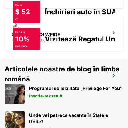
De la
$ 52
Închirieri auto în SUA
/zi
Până la
COLOGNE HOLWEIDE
10%
Vizitează Regatul Unit
KOELN - GERMANY
reducere
Articolele noastre de blog în limba
BERGISCH GLADBACH
română
BERGISCH-GLADBACH - GERMANY
Programul de loialitate „Privilege For You”
Înscrie-te gratuit
Unde vei petrece vacanța în Statele
Unite?