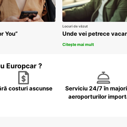
Locuri de văzut
or You”
Unde vei petrece vacan
Citește mai mult
cu Europcar ?
ără costuri ascunse
Serviciu 24/7 în major
aeroporturilor impor