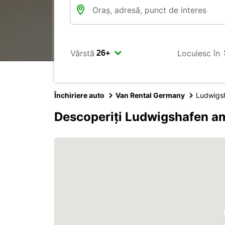
Vârstă
Locuiesc în
Închiriere auto
Van Rental Germany
Ludwigs
Descoperiți Ludwigshafen a