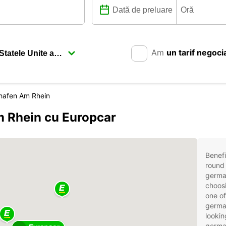
Am
un tarif negoci
hafen Am Rhein
m Rhein cu Europcar
Benefi
round 
germa
choosi
one of
germa
lookin
german