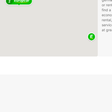
2
or ren
find a
econom
rental
servic
at gre