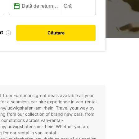
at
Căutare
t from Europcar’s great deals available all year
for a seamless car hire experience in van-rental-
ny/ludwigshafen-am-rhein. Travel your way by
ng from our collection of brand new cars, from
 our stations across van-rental-
ny/ludwigshafen-am-rhein. Whether you are
g for car rental in van-rental-
y/ludwigshafen-am-rhein as part of a vacation,