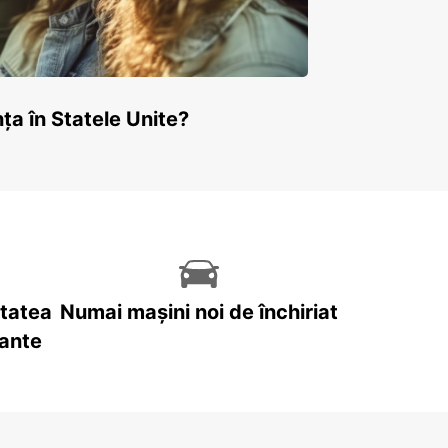
ța în Statele Unite?
itatea
Numai mașini noi de închiriat
tante