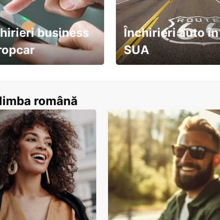
hirieri business
Închirieri auto în
ropcar
SUA
ează-te acum
descoperă țara pe șosea!
n limba română