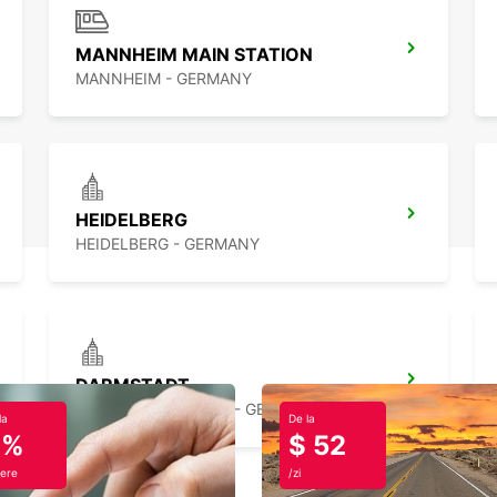
MANNHEIM MAIN STATION
MANNHEIM - GERMANY
HEIDELBERG
HEIDELBERG - GERMANY
DARMSTADT
DARMSTADT NORTH - GERMANY
la
De la
0%
$ 52
ere
/zi