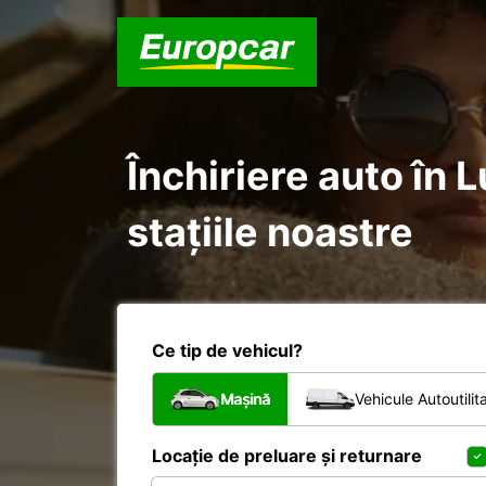
Închiriere auto în
stațiile noastre
Ce tip de vehicul?
Mașină
Vehicule Autoutilit
Locație de preluare și returnare