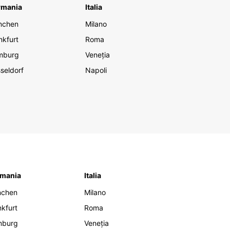
rmania
Italia
nchen
Milano
nkfurt
Roma
mburg
Veneția
seldorf
Napoli
mania
Italia
nchen
Milano
nkfurt
Roma
mburg
Veneția