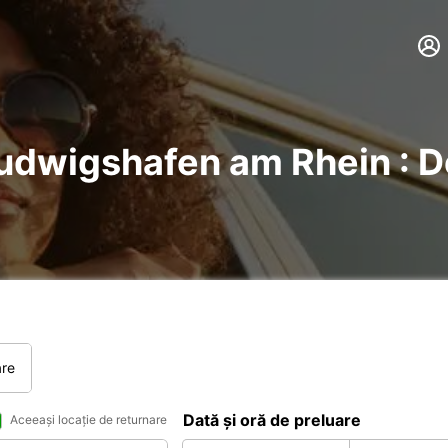
 Ludwigshafen am Rhein : D
are
Dată și oră de preluare
Aceeași locație de returnare