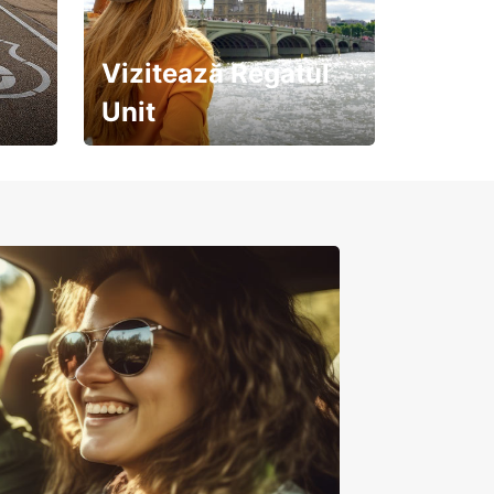
Vizitează Regatul
Unit
Pregătește-te pentru o
călătorie de neuitat!