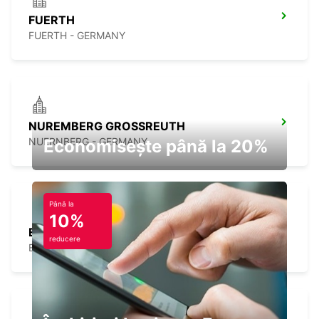
FUERTH
FUERTH - GERMANY
NUREMBERG GROSSREUTH
NUERNBERG - GERMANY
Economisește până la 20%
Până la
10%
ERLANGEN
reducere
ERLANGEN - GERMANY