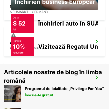
Închirieri business Europcar
NEUMARKT
NEUMARKT - GERMANY
De la
$ 52
Închirieri auto în SUA
/zi
Până la
AMBERG
10%
Vizitează Regatul Unit
AMBERG - GERMANY
reducere
Articolele noastre de blog în limba
BAMBERG
română
BAMBERG - GERMANY
Programul de loialitate „Privilege For You”
Înscrie-te gratuit