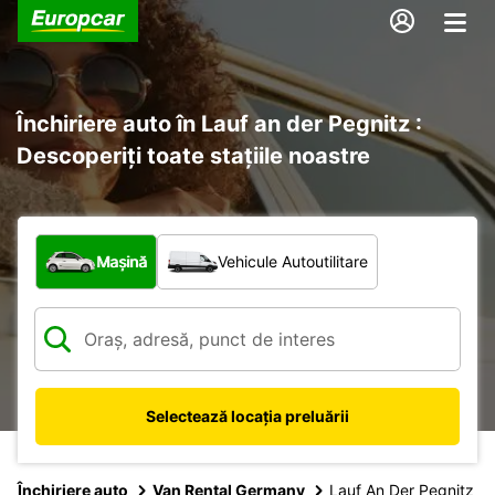
Închiriere auto în Lauf an der Pegnitz :
Descoperiți toate stațiile noastre
Ce tip de vehicul?
Mașină
Vehicule Autoutilitare
Selectează locația preluării
Închiriere auto
Van Rental Germany
Lauf An Der Pegnitz