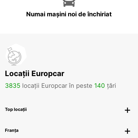
Numai mașini noi de închiriat
Locații Europcar
3835
locații Europcar în peste
140
țări
Top locații
Franța