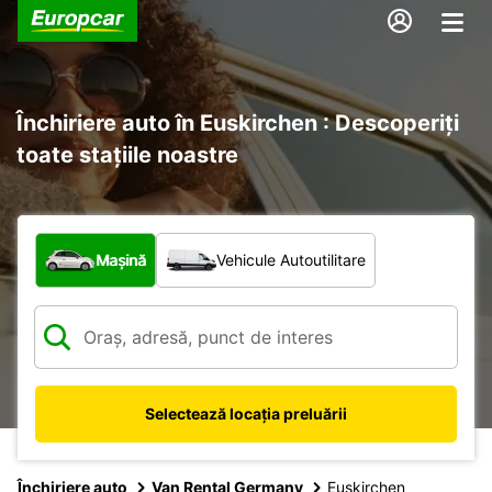
Închiriere auto în Euskirchen : Descoperiți
toate stațiile noastre
Ce tip de vehicul?
Mașină
Vehicule Autoutilitare
Selectează locația preluării
Închiriere auto
Van Rental Germany
Euskirchen