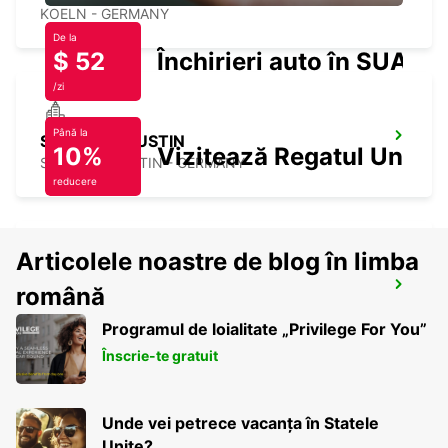
KOELN - GERMANY
De la
$ 52
Închirieri auto în SUA
/zi
Până la
SANKT AUGUSTIN
10%
Vizitează Regatul Unit
SANKT AUGUSTIN - GERMANY
reducere
Articolele noastre de blog în limba
COLOGNE EHRENFELD
română
KOELN - GERMANY
Programul de loialitate „Privilege For You”
Înscrie-te gratuit
Unde vei petrece vacanța în Statele
Unite?