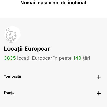
Numai mașini noi de închiriat
Locații Europcar
3835
locații Europcar în peste
140
țări
Top locații
Franța