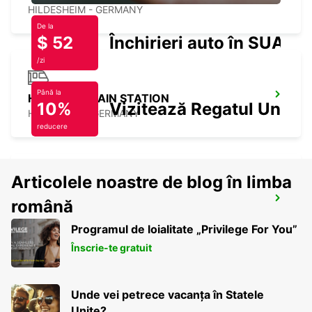
HILDESHEIM - GERMANY
De la
$ 52
Închirieri auto în SUA
/zi
Până la
HANOVER MAIN STATION
10%
Vizitează Regatul Unit
HANNOVER - GERMANY
reducere
Articolele noastre de blog în limba
HANOVER VAHRENWALD
română
HANNOVER - GERMANY
Programul de loialitate „Privilege For You”
Înscrie-te gratuit
Unde vei petrece vacanța în Statele
Unite?