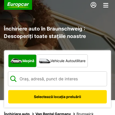
Închiriere auto în Braunschweig :
Descoperiți toate stațiile noastre
Ce tip de vehicul?
Mașină
Vehicule Autoutilitare
Selectează locația preluării
Închiriere auto
Van Rental Germany
Brunswick