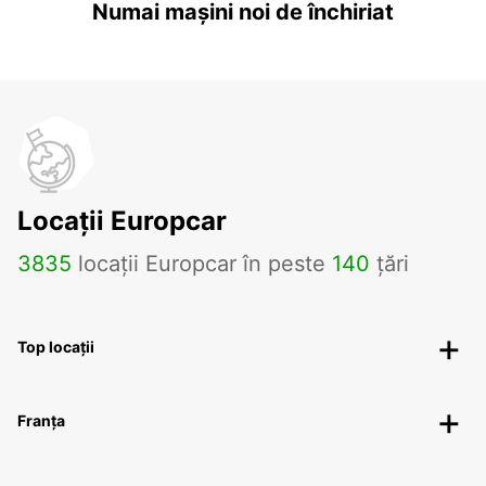
Numai mașini noi de închiriat
Locații Europcar
3835
locații Europcar în peste
140
țări
Top locații
Franța