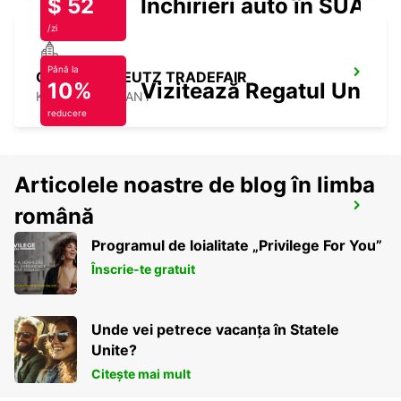
$ 52
Închirieri auto în SUA
/zi
Până la
COLOGNE DEUTZ TRADEFAIR
10%
Vizitează Regatul Unit
KOELN - GERMANY
reducere
Articolele noastre de blog în limba
COLOGNE MAIN STATION
română
KOELN - GERMANY
Programul de loialitate „Privilege For You”
Înscrie-te gratuit
Unde vei petrece vacanța în Statele
Unite?
Citește mai mult