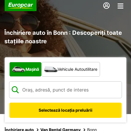
Închiriere auto în Bonn : Descoperiți toate
stațiile noastre
Ce tip de vehicul?
Mașină
Vehicule Autoutilitare
Selectează locația preluării
Închiriere auto
Van Rental Germany
Bonn