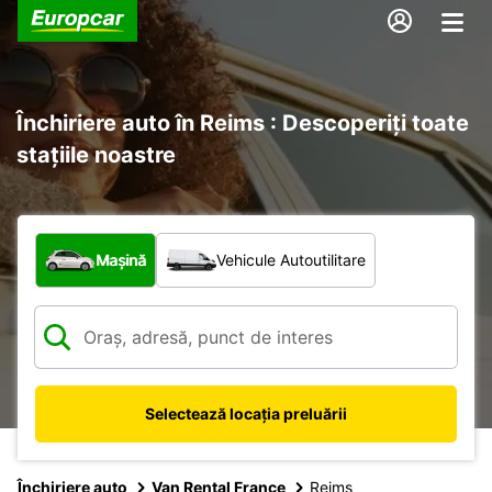
Închiriere auto în Reims : Descoperiți toate
stațiile noastre
Ce tip de vehicul?
Mașină
Vehicule Autoutilitare
Selectează locația preluării
Închiriere auto
Van Rental France
Reims