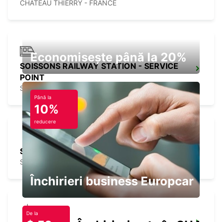
CHATEAU THIERRY - FRANCE
Economisește până la 20%
SOISSONS RAILWAY STATION - SERVICE
POINT
SOISSONS - FRANCE
Până la
10%
reducere
SOISSONS
SOISSONS - FRANCE
Închirieri business Europcar
De la