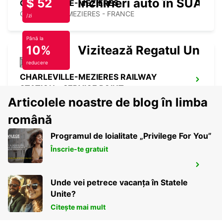
$ 52
Închirieri auto în SUA
CHARLEVILLE-MEZIERES
CHARLEVILLE MEZIERES - FRANCE
/zi
Până la
10%
Vizitează Regatul Unit
reducere
CHARLEVILLE-MEZIERES RAILWAY
STATION - SERVICE POINT
CHARLEVILLE MEZIERES - FRANCE
Articolele noastre de blog în limba
română
Programul de loialitate „Privilege For You”
Înscrie-te gratuit
SAINT-QUENTIN RAILWAY STATION -
SERVICE POINT
Unde vei petrece vacanța în Statele
ST QUENTIN - FRANCE
Unite?
Citește mai mult