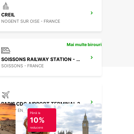
CREIL
NOGENT SUR OISE - FRANCE
Mai multe birouri
SOISSONS RAILWAY STATION - SERVICE POINT
SOISSONS - FRANCE
PARIS CDG AIRPORT TERMINAL 2
ROISSY EN FRANCE - FRANCE
Până la
10%
reducere