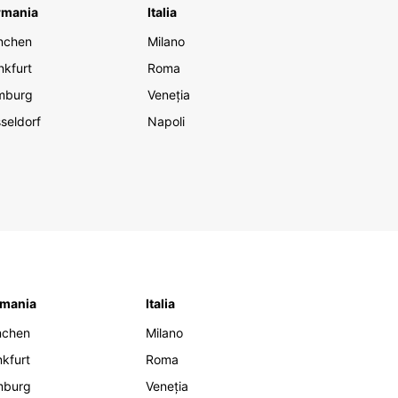
rmania
Italia
nchen
Milano
nkfurt
Roma
mburg
Veneția
seldorf
Napoli
mania
Italia
nchen
Milano
nkfurt
Roma
mburg
Veneția