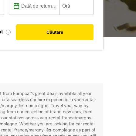
at
Căutare
t from Europcar’s great deals available all year
for a seamless car hire experience in van-rental-
e/margny-lès-compiègne. Travel your way by
ng from our collection of brand new cars, from
 our stations across van-rental-france/margny-
mpiègne. Whether you are looking for car rental
-rental-france/margny-lès-compiègne as part of
tion, or renting a car for a special event, you will