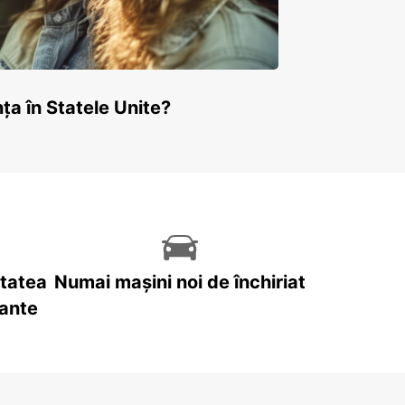
ța în Statele Unite?
itatea
Numai mașini noi de închiriat
tante