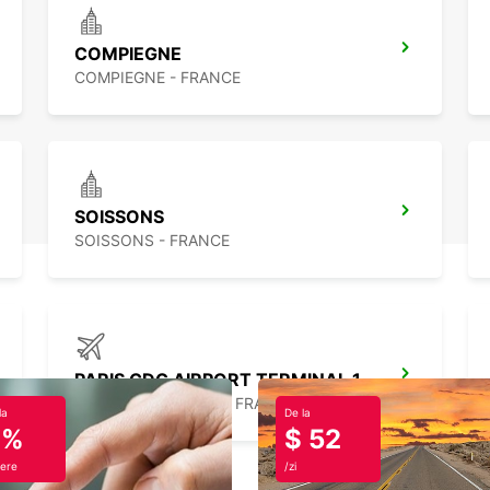
COMPIEGNE
COMPIEGNE - FRANCE
SOISSONS
SOISSONS - FRANCE
PARIS CDG AIRPORT TERMINAL 1
ROISSY EN FRANCE - FRANCE
la
De la
0%
$ 52
ere
/zi