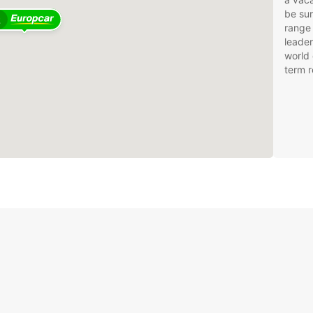
be sur
2
range 
leader
world 
term r