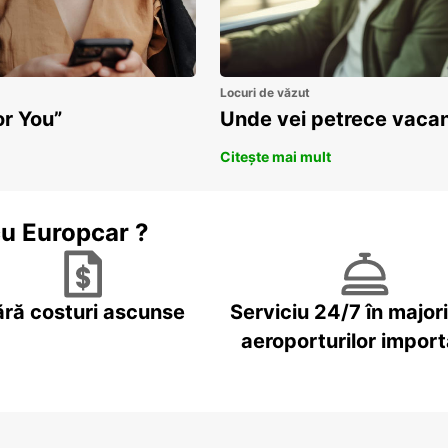
Locuri de văzut
or You”
Unde vei petrece vacan
Citește mai mult
cu Europcar ?
ără costuri ascunse
Serviciu 24/7 în major
aeroporturilor impor