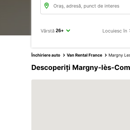
Vârstă
Locuiesc în
Închiriere auto
Van Rental France
Margny Le
Descoperiți Margny-lès-Com