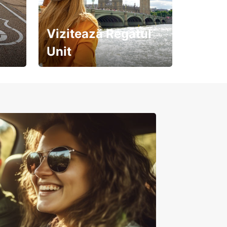
Vizitează Regatul
Unit
Pregătește-te pentru o
călătorie de neuitat!