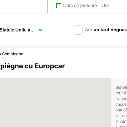
Am
un tarif negoci
s Compiegne
piègne cu Europcar
Benefi
round 
franc
choosi
one of
lès-co
in van
a vaca