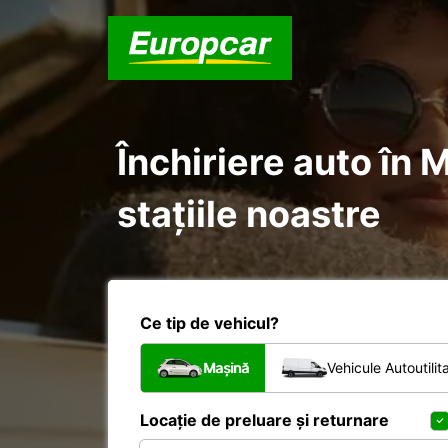
Închiriere auto în
stațiile noastre
Ce tip de vehicul?
Mașină
Vehicule Autoutilit
Locație de preluare și returnare