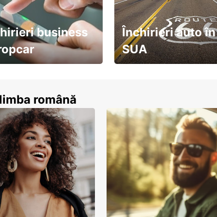
hirieri business
Închirieri auto în
ropcar
SUA
ează-te acum
descoperă țara pe șosea!
n limba română