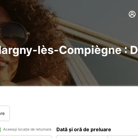
 Margny-lès-Compiègne : D
are
Dată și oră de preluare
Aceeași locație de returnare