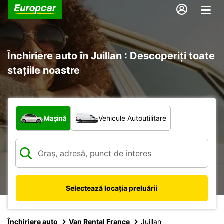
Închiriere auto în Juillan : Descoperiți toate
stațiile noastre
Ce tip de vehicul?
Mașină
Vehicule Autoutilitare
Selectează locația preluării
Închiriere auto
Van Rental France
Juillan