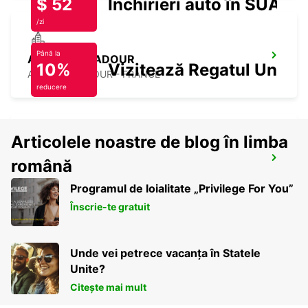
$ 52
Închirieri auto în SUA
/zi
Până la
AIRE-SUR-L'ADOUR
10%
Vizitează Regatul Unit
AIRE SUR L'ADOUR - FRANCE
reducere
Articolele noastre de blog în limba
AUCH
română
AUCH - FRANCE
Programul de loialitate „Privilege For You”
Înscrie-te gratuit
Unde vei petrece vacanța în Statele
Unite?
Citește mai mult