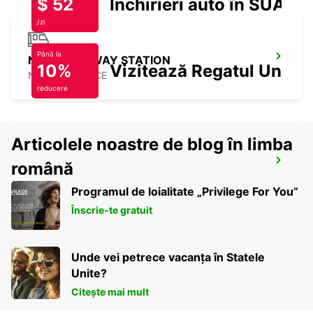
$ 52
Închirieri auto în SUA
/zi
Până la
NIORT RAILWAY STATION
10%
Vizitează Regatul Unit
NIORT - FRANCE
reducere
Articolele noastre de blog în limba
NIORT
română
NIORT - FRANCE
Programul de loialitate „Privilege For You”
Înscrie-te gratuit
Unde vei petrece vacanța în Statele
Unite?
Citește mai mult