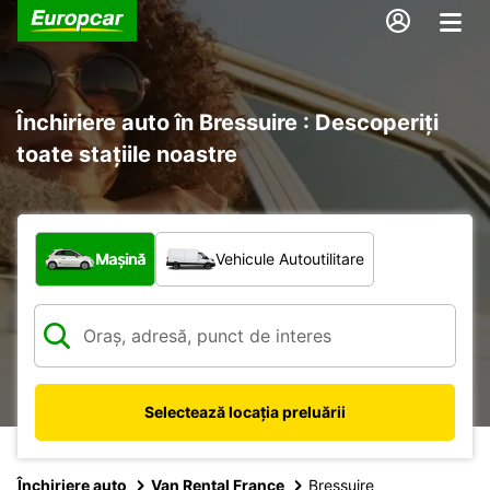
Închiriere auto în Bressuire : Descoperiți
toate stațiile noastre
Ce tip de vehicul?
Mașină
Vehicule Autoutilitare
Selectează locația preluării
Închiriere auto
Van Rental France
Bressuire