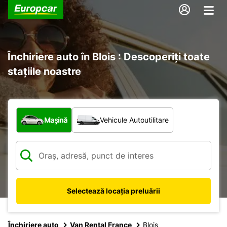
Închiriere auto în Blois : Descoperiți toate
stațiile noastre
Ce tip de vehicul?
Mașină
Vehicule Autoutilitare
Selectează locația preluării
Închiriere auto
Van Rental France
Blois