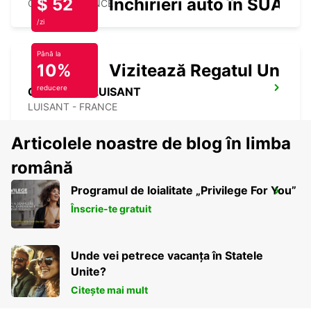
$ 52
Închirieri auto în SUA
CHERRE - FRANCE
/zi
Până la
10%
Vizitează Regatul Unit
reducere
CHARTRES LUISANT
LUISANT - FRANCE
Articolele noastre de blog în limba
română
Programul de loialitate „Privilege For You”
GIEN
Înscrie-te gratuit
GIEN - FRANCE
Unde vei petrece vacanța în Statele
Unite?
Citește mai mult