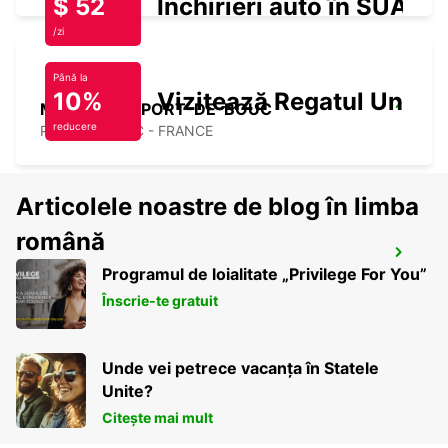
$ 52
Închirieri auto în SUA
/zi
Până la
10%
Vizitează Regatul Unit
MARTIGUES PORT-DE-BOUC
reducere
PORT DE BOUC - FRANCE
Articolele noastre de blog în limba
română
MARSEILLE AIRPORT
Programul de loialitate „Privilege For You”
MARIGNANE - FRANCE
Înscrie-te gratuit
Unde vei petrece vacanța în Statele
Unite?
Citește mai mult