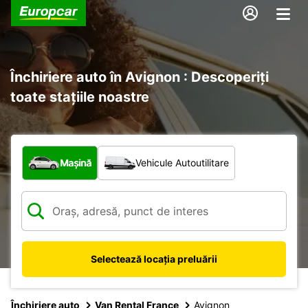
Închiriere auto în Avignon : Descoperiți
toate stațiile noastre
Ce tip de vehicul?
Mașină
Vehicule Autoutilitare
Selectează locația preluării
Închiriere auto
Van Rental France
Avignon