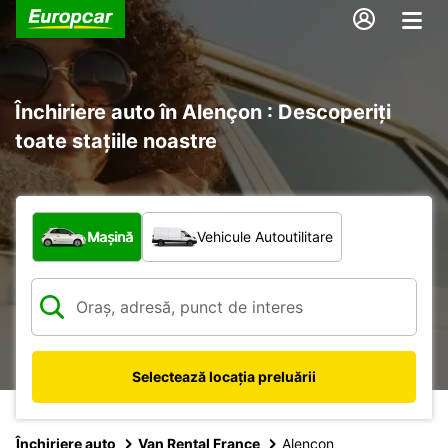
Închiriere auto în Alençon : Descoperiți
toate stațiile noastre
Ce tip de vehicul?
Mașină
Vehicule Autoutilitare
Selectează locația preluării
Închiriere auto
Van Rental France
Alencon