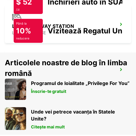
$ 52
Închirieri auto în SUA
/zi
Până la
LAVAL RAILWAY STATION
10%
Vizitează Regatul Unit
LAVAL - FRANCE
reducere
Articolele noastre de blog în limba
SABLE SUR SARTHE
română
SABLE SUR SARTHE - FRANCE
Programul de loialitate „Privilege For You”
Înscrie-te gratuit
Unde vei petrece vacanța în Statele
Unite?
Citește mai mult