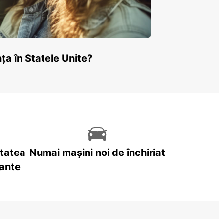
ța în Statele Unite?
itatea
Numai mașini noi de închiriat
tante