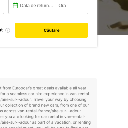
at
Căutare
t from Europcar’s great deals available all year
for a seamless car hire experience in van-rental-
/aire-sur-l-adour. Travel your way by choosing
ur collection of brand new cars, from one of our
ns across van-rental-france/aire-sur-l-adour.
r you are looking for car rental in van-rental-
/aire-sur-l-adour as part of a vacation, or renting
for a special event, you will be sure to find a car