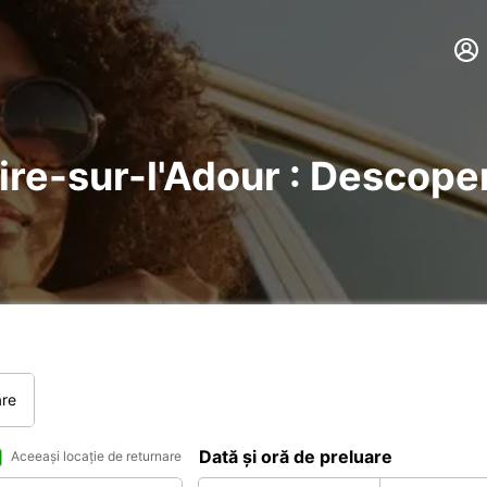
ire-sur-l'Adour : Descoperi
are
Dată și oră de preluare
Aceeași locație de returnare