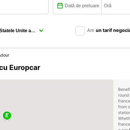
Am
un tarif negoci
Adour
 cu Europcar
Benefi
round 
france
from o
statio
Whethe
france
a car 