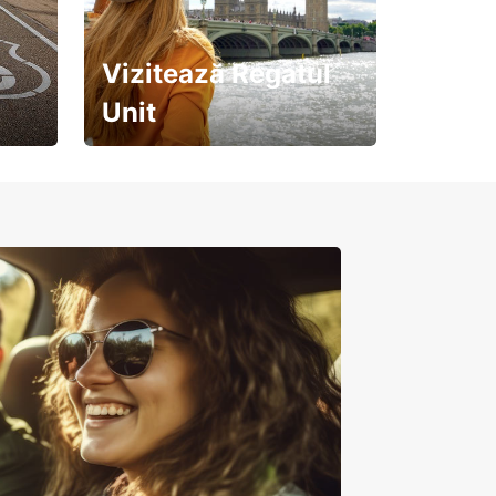
Vizitează Regatul
Unit
Pregătește-te pentru o
călătorie de neuitat!