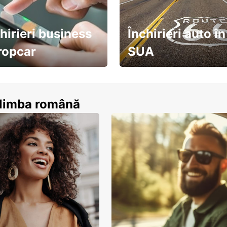
hirieri business
Închirieri auto în
ropcar
SUA
ează-te acum
descoperă țara pe șosea!
n limba română