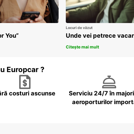
Locuri de văzut
or You”
Unde vei petrece vacan
Citește mai mult
cu Europcar ?
ără costuri ascunse
Serviciu 24/7 în major
aeroporturilor impor