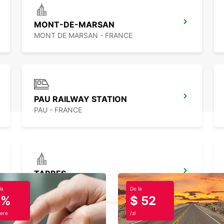
MONT-DE-MARSAN
MONT DE MARSAN - FRANCE
PAU RAILWAY STATION
PAU - FRANCE
TARBES
JUILLAN - FRANCE
la
De la
0%
$ 52
ere
/zi