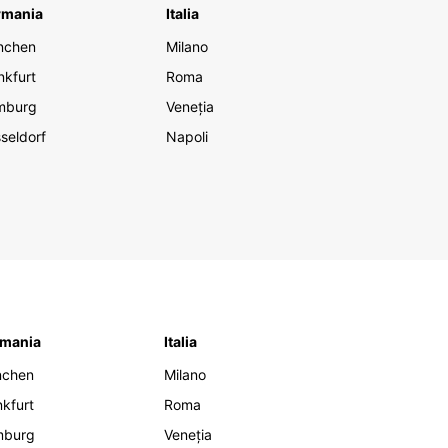
rmania
Italia
nchen
Milano
nkfurt
Roma
mburg
Veneția
seldorf
Napoli
mania
Italia
nchen
Milano
nkfurt
Roma
mburg
Veneția