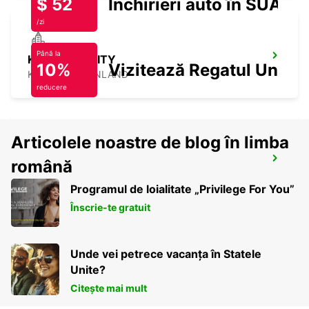
$ 52
Închirieri auto în SUA
/zi
Până la
KUUSAMO CITY
10%
Vizitează Regatul Unit
KUUSAMO - FINLAND
reducere
Articolele noastre de blog în limba
KUUSAMO AIRPORT
română
KUUSAMO - FINLAND
Programul de loialitate „Privilege For You”
Înscrie-te gratuit
Unde vei petrece vacanța în Statele
Unite?
Citește mai mult