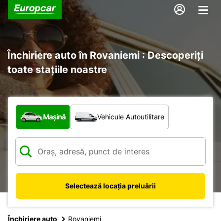
Închiriere auto în Rovaniemi : Descoperiți
toate stațiile noastre
Ce tip de vehicul?
Mașină
Vehicule Autoutilitare
Selectează locația preluării
Închiriere auto
Rovaniemi