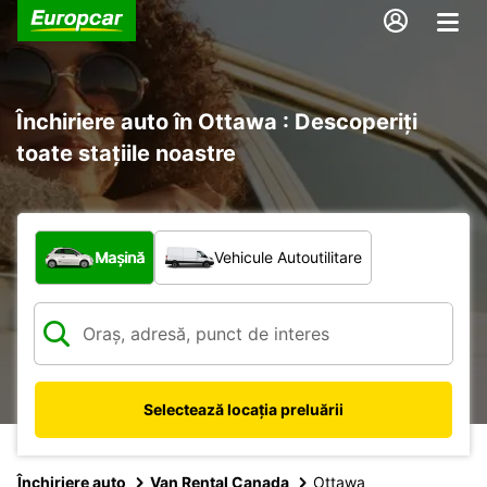
Închiriere auto în Ottawa : Descoperiți
toate stațiile noastre
Ce tip de vehicul?
Mașină
Vehicule Autoutilitare
Selectează locația preluării
Închiriere auto
Van Rental Canada
Ottawa