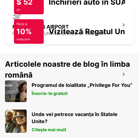
$ 52
Închirieri auto în SUA
/zi
Până la
FORT MYERS AIRPORT
10%
Vizitează Regatul Unit
FORT MYERS - UNITED STATES OF AMERICA
reducere
Articolele noastre de blog în limba
FORT LAUDERDALE AIRPORT
română
FORT LAUDERDALE - UNITED STATES OF
Programul de loialitate „Privilege For You”
AMERICA
Înscrie-te gratuit
Unde vei petrece vacanța în Statele
Unite?
Citește mai mult