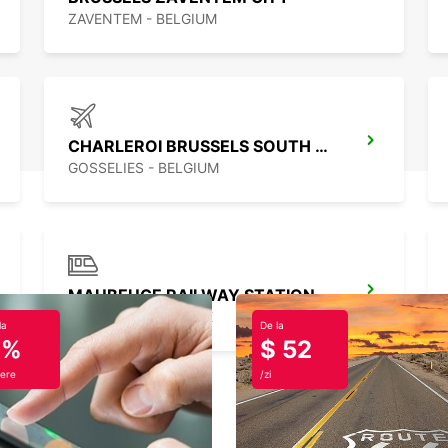
ZAVENTEM - BELGIUM
CHARLEROI BRUSSELS SOUTH AIRPORT
GOSSELIES - BELGIUM
MAUBEUGE RAILWAY STATION - SERVICE POINT
MAUBEUGE - FRANCE
la
De la
0%
$ 52
ere
/zi