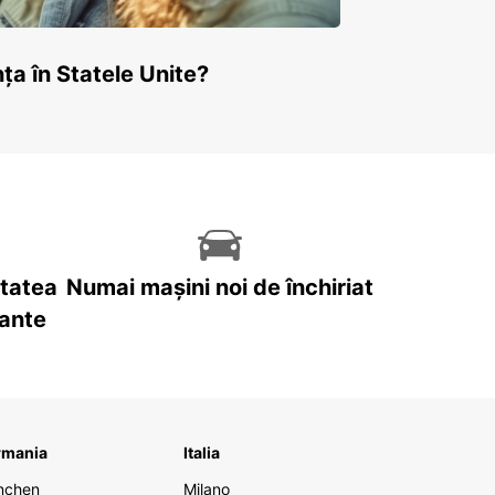
ța în Statele Unite?
itatea
Numai mașini noi de închiriat
tante
rmania
Italia
nchen
Milano