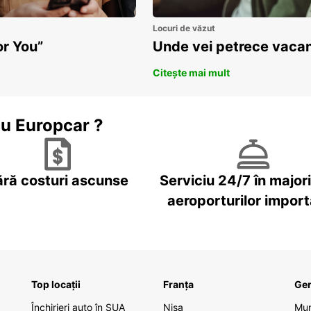
Locuri de văzut
or You”
Unde vei petrece vacan
Citește mai mult
cu Europcar ?
ără costuri ascunse
Serviciu 24/7 în major
aeroporturilor impor
Top locații
Franța
Ge
Închirieri auto în SUA
Nisa
Mu