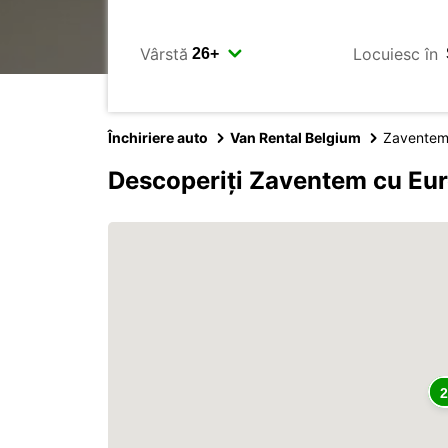
Vârstă
Locuiesc în
Închiriere auto
Van Rental Belgium
Zavente
Descoperiți Zaventem cu Eu