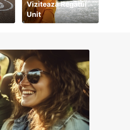
Vizitează Regatul
Unit
Pregătește-te pentru o
călătorie de neuitat!