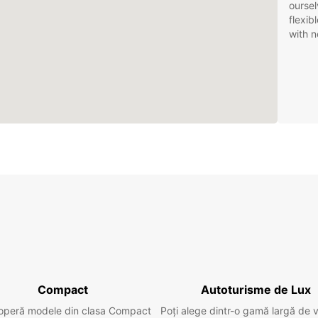
oursel
flexib
with n
Compact
Autoturisme de Lux
operă modele din clasa Compact
Poți alege dintr-o gamă largă de 