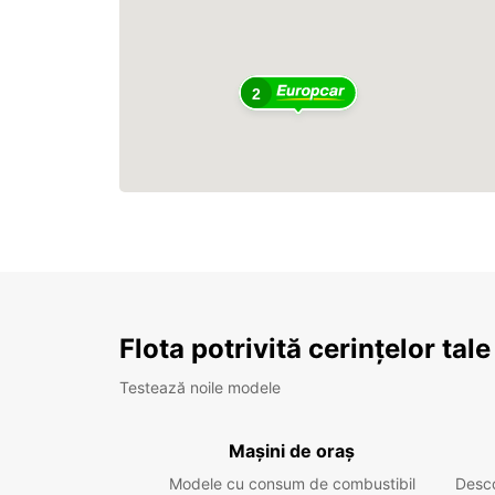
2
Flota potrivită cerințelor tale
Testează noile modele
Mașini de oraș
Modele cu consum de combustibil
Desc