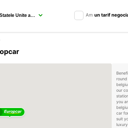
Am
un tarif negoci
m
ropcar
Benefi
round 
belgi
our co
stati
you ar
belgiu
2
car fo
suit 
luxury