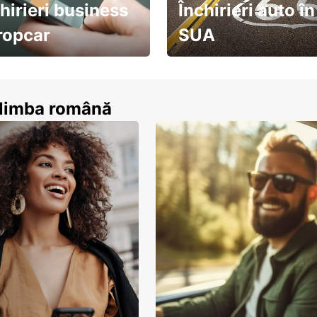
hirieri business
Închirieri auto în
ropcar
SUA
ează-te acum
descoperă țara pe șosea!
n limba română