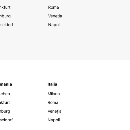
nkfurt
Roma
mburg
Veneția
seldorf
Napoli
mania
Italia
nchen
Milano
nkfurt
Roma
mburg
Veneția
seldorf
Napoli