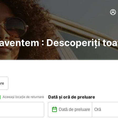
Zaventem : Descoperiți toa
are
Dată și oră de preluare
Aceeași locație de returnare