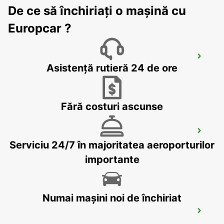
De ce să închiriați o mașină cu
Europcar ?
VASTERAS
Asistență rutieră 24 de ore
VASTERAS - SWEDEN
Fără costuri ascunse
BORLANGE
Serviciu 24/7 în majoritatea aeroporturilor
BORLANGE - SWEDEN
importante
Numai mașini noi de închiriat
BORLANGE CENTRALSTATION GUSTAF
VASA