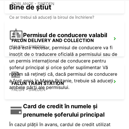
BORLANGE - SWEDEN
Bine de știut
Ce ar trebui să aduceți la biroul de închiriere?
Permisul de conducere valabil
FALUN DELIVERY AND COLLECTION
FALUN - SWEDEN
Dacă este necesar, permisul de conducere va fi
insoțit de o traducere oficială a permisului sau de
un permis internațional de conducere pentru
șoferul principal și orice șofer suplimentar Vă
rugăm să rețineți că, dacă permisul de conducere
a fost emis în Marea Britanie, trebuie să aduceți
FALUN TRAIN STATION
ambele părți ale permisului.
FALUN - SWEDEN
Card de credit în numele și
prenumele șoferului principal
În cazul plății în avans, cardul de credit utilizat