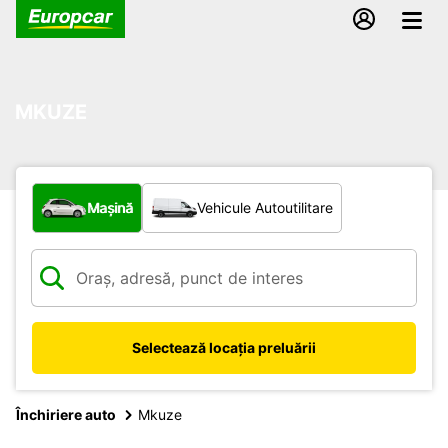
MKUZE
Ce tip de vehicul?
Mașină
Vehicule Autoutilitare
Selectează locația preluării
Închiriere auto
Mkuze