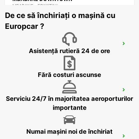
MBABANE - ESWATINI
De ce să închiriați o mașină cu
Europcar ?
NEWCASTLE
Asistență rutieră 24 de ore
NEWCASTLE - SOUTH AFRICA
Fără costuri ascunse
DURBAN AIRPORT
Serviciu 24/7 în majoritatea aeroporturilor
DURBAN - SOUTH AFRICA
importante
Numai mașini noi de închiriat
MALELANE