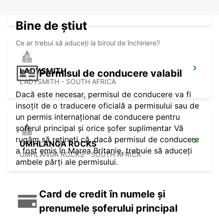
MPUMALANGA - SOUTH AFRICA
Bine de știut
Ce ar trebui să aduceți la biroul de închiriere?
LADYSMITH
Permisul de conducere valabil
LADYSMITH - SOUTH AFRICA
Dacă este necesar, permisul de conducere va fi
insoțit de o traducere oficială a permisului sau de
un permis internațional de conducere pentru
șoferul principal și orice șofer suplimentar Vă
rugăm să rețineți că, dacă permisul de conducere
UMHLANGA ROCKS
a fost emis în Marea Britanie, trebuie să aduceți
UMHLANGA ROCKS - SOUTH AFRICA
ambele părți ale permisului.
Card de credit în numele și
prenumele șoferului principal