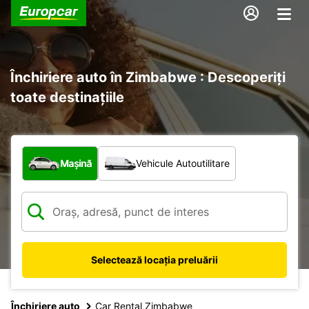
Închiriere auto în Zimbabwe : Descoperiți
toate destinațiile
Ce tip de vehicul?
Mașină
Vehicule Autoutilitare
Selectează locația preluării
Închiriere auto
Car Rental Zimbabwe