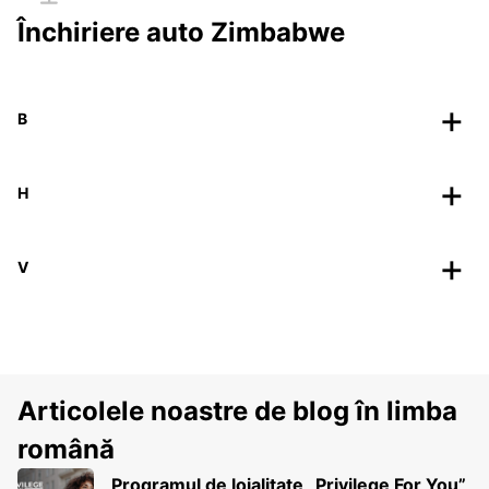
Închiriere auto Zimbabwe
B
H
V
Articolele noastre de blog în limba
română
Programul de loialitate „Privilege For You”