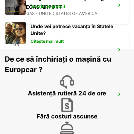
Înscrie-te gratuit
LAS VEGAS AIRPORT
LAS VEGAS - UNITED STATES OF AMERICA
Unde vei petrece vacanța în Statele
Unite?
Citește mai mult
SAN DIEGO AIRPORT
De ce să închiriați o mașină cu
SAN DIEGO - UNITED STATES OF AMERICA
Europcar ?
Asistență rutieră 24 de ore
TIJUANA INTERNATIONAL AIRPORT
TIJUANA - MEXICO
Fără costuri ascunse