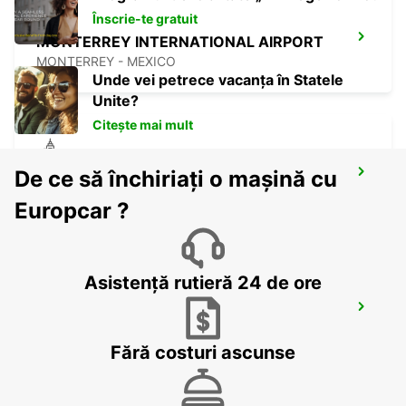
Înscrie-te gratuit
MONTERREY INTERNATIONAL AIRPORT
MONTERREY - MEXICO
Unde vei petrece vacanța în Statele
Unite?
Citește mai mult
De ce să închiriați o mașină cu
MONTERREY NOVOTEL
MONTERREY - MEXICO
Europcar ?
Asistență rutieră 24 de ore
SALTILLO DOWNTOWN
SALTILLO - MEXICO
Fără costuri ascunse