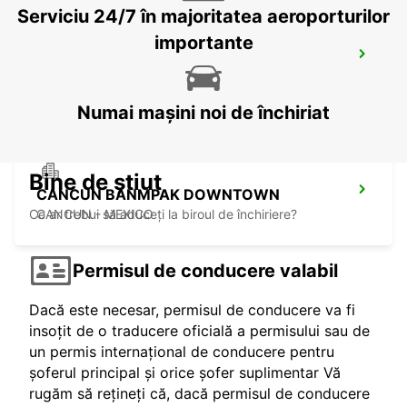
Serviciu 24/7 în majoritatea aeroporturilor
importante
PUERTO JUAREZ
CANCUN QUINTANA ROO - MEXICO
Numai mașini noi de închiriat
Bine de știut
CANCUN BANMPAK DOWNTOWN
Ce ar trebui să aduceți la biroul de închiriere?
CANCUN - MEXICO
Permisul de conducere valabil
Dacă este necesar, permisul de conducere va fi
insoțit de o traducere oficială a permisului sau de
un permis internațional de conducere pentru
șoferul principal și orice șofer suplimentar Vă
rugăm să rețineți că, dacă permisul de conducere