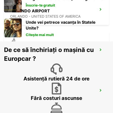
Înscrie-te gratuit
ORLANDO AIRPORT
ORLANDO - UNITED STATES OF AMERICA
Unde vei petrece vacanța în Statele
Unite?
Citește mai mult
CANCUN C MUJERES GRAND
De ce să închiriați o mașină cu
PALLADIUM
Europcar ?
CANCUN - MEXICO
Asistență rutieră 24 de ore
CANCUN C MUJERES TRS CO
CANCUN - MEXICO
Fără costuri ascunse