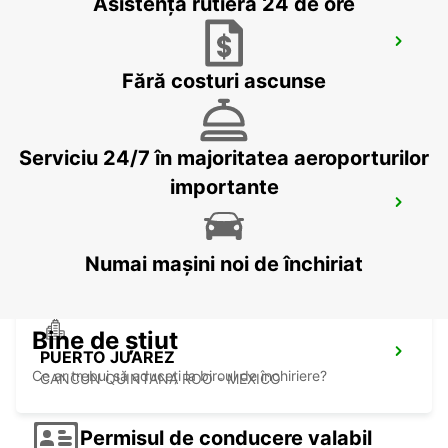
Asistență rutieră 24 de ore
CANCUN C MUJERES GRAND
PALLADIUM
Fără costuri ascunse
CANCUN - MEXICO
Serviciu 24/7 în majoritatea aeroporturilor
importante
CANCUN C MUJERES TRS CO
CANCUN - MEXICO
Numai mașini noi de închiriat
Bine de știut
PUERTO JUAREZ
Ce ar trebui să aduceți la biroul de închiriere?
CANCUN QUINTANA ROO - MEXICO
Permisul de conducere valabil