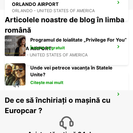
ORLANDO AIRPORT
ORLANDO - UNITED STATES OF AMERICA
Articolele noastre de blog în limba
română
Programul de loialitate „Privilege For You”
Înscrie-te gratuit
TAMPA AIRPORT
TAMPA - UNITED STATES OF AMERICA
Unde vei petrece vacanța în Statele
Unite?
Citește mai mult
OWEN ROBERTS INTERNATIONAL
De ce să închiriați o mașină cu
AIRPORT
GEORGETOWN - CAYMAN ISLANDS
Europcar ?