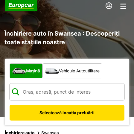
Închiriere auto în Swansea : Descoperiți
toate stațiile noastre
Ce tip de vehicul?
Mașină
Vehicule Autoutilitare
Selectează locația preluării
Închiriere auto
Swansea