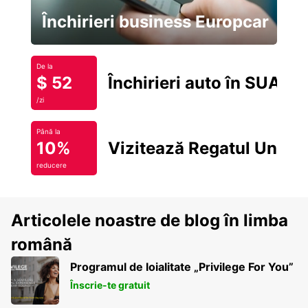
Închirieri business Europcar
De la
$ 52
Închirieri auto în SUA
/zi
Până la
10%
Vizitează Regatul Unit
reducere
Articolele noastre de blog în limba
română
Programul de loialitate „Privilege For You”
Înscrie-te gratuit