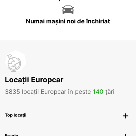
Numai mașini noi de închiriat
Locații Europcar
3835
locații Europcar în peste
140
țări
Top locații
Franța