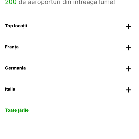
200
de aeroporturi din întreaga lume!
Top locații
Franța
Germania
Italia
Toate țările