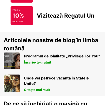
Până la
10%
Vizitează Regatul Unit
reducere
Articolele noastre de blog în limba
română
Programul de loialitate „Privilege For You”
Înscrie-te gratuit
Unde vei petrece vacanța în Statele
Unite?
Citește mai mult
De ce să închiriați o mașină cu