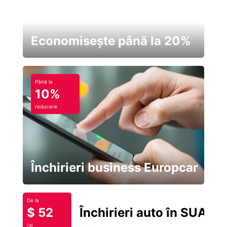
Economisește până la 20%
Până la
10%
reducere
Închirieri business Europcar
De la
$ 52
Închirieri auto în SUA
/zi