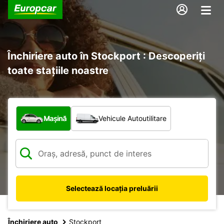
Închiriere auto în Stockport : Descoperiți
toate stațiile noastre
Ce tip de vehicul?
Mașină
Vehicule Autoutilitare
Selectează locația preluării
Închiriere auto
Stockport