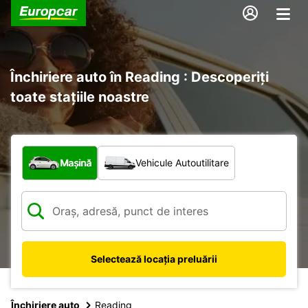
Închiriere auto în Reading : Descoperiți
toate stațiile noastre
Ce tip de vehicul?
Mașină
Vehicule Autoutilitare
Selectează locația preluării
Închiriere auto
Reading