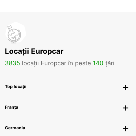
Locații Europcar
3835
locații Europcar în peste
140
țări
Top locații
Franța
Germania