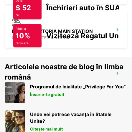
De la
$ 52
Închirieri auto în SUA
/zi
Până la
LONDON VICTORIA MAIN STATION
10%
Vizitează Regatul Unit
LONDON - UNITED KINGDOM
reducere
Articolele noastre de blog în limba
SWINDON
română
SWINDON - UNITED KINGDOM
Programul de loialitate „Privilege For You”
Înscrie-te gratuit
Unde vei petrece vacanța în Statele
Unite?
Citește mai mult