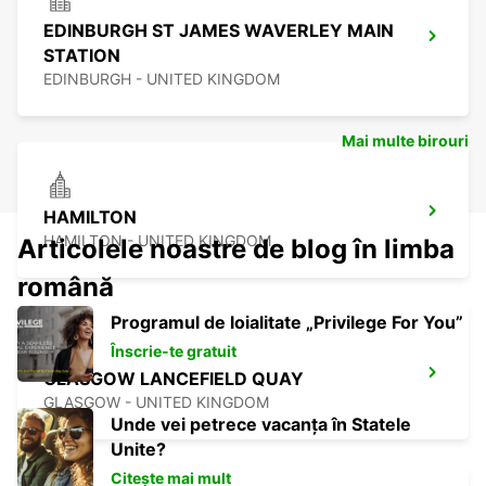
EDINBURGH ST JAMES WAVERLEY MAIN
STATION
EDINBURGH - UNITED KINGDOM
Mai multe birouri
HAMILTON
HAMILTON - UNITED KINGDOM
Articolele noastre de blog în limba
română
Programul de loialitate „Privilege For You”
Înscrie-te gratuit
GLASGOW LANCEFIELD QUAY
GLASGOW - UNITED KINGDOM
Unde vei petrece vacanța în Statele
Unite?
Citește mai mult