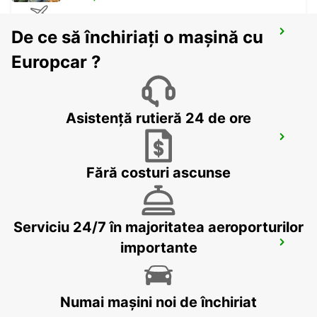
De ce să închiriați o mașină cu
GLASGOW AIRPORT
PAISLEY - UNITED KINGDOM
Europcar ?
Asistență rutieră 24 de ore
ABERDEEN AIRPORT
ABERDEEN - UNITED KINGDOM
Fără costuri ascunse
Serviciu 24/7 în majoritatea aeroporturilor
INVERNESS AIRPORT
importante
INVERNESS - UNITED KINGDOM
Numai mașini noi de închiriat