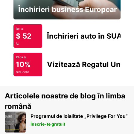
Închirieri business Europcar
De la
$ 52
Închirieri auto în SUA
/zi
Până la
10%
Vizitează Regatul Unit
reducere
Articolele noastre de blog în limba
română
Programul de loialitate „Privilege For You”
Înscrie-te gratuit