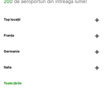
200
de aeroporturi din întreaga lume!
Top locații
Franța
Germania
Italia
Toate țările