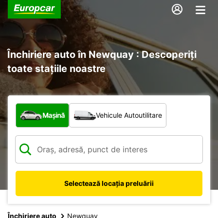
Închiriere auto în Newquay : Descoperiți
toate stațiile noastre
Ce tip de vehicul?
Mașină
Vehicule Autoutilitare
Selectează locația preluării
Închiriere auto
Newquay