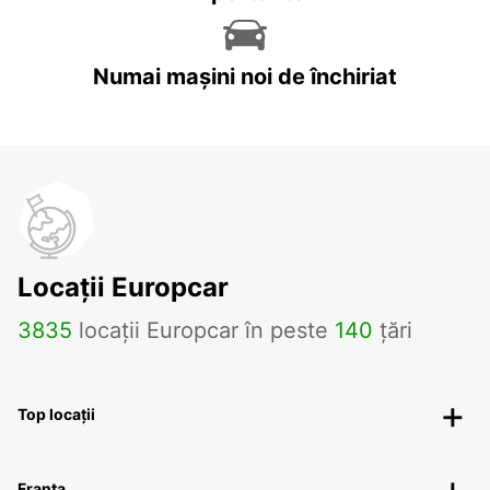
Numai mașini noi de închiriat
Locații Europcar
3835
locații Europcar în peste
140
țări
Top locații
Franța