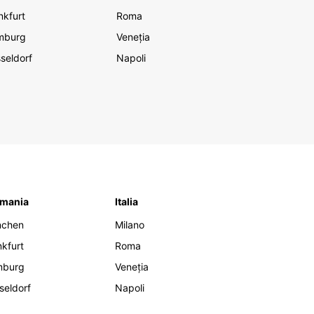
nkfurt
Roma
mburg
Veneția
seldorf
Napoli
mania
Italia
nchen
Milano
nkfurt
Roma
mburg
Veneția
seldorf
Napoli