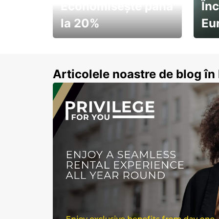
Economisește până
Înc
la 20%
Eu
Pornește la drum cu
Abon
economii de vară
Articolele noastre de blog î