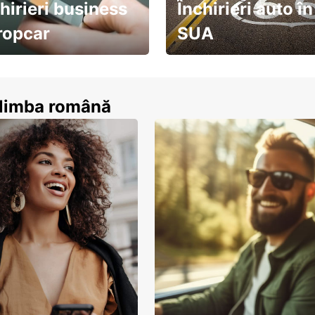
hirieri business
Închirieri auto în
ropcar
SUA
ează-te acum
descoperă țara pe șosea!
n limba română