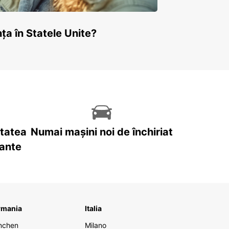
ța în Statele Unite?
itatea
Numai mașini noi de închiriat
tante
rmania
Italia
nchen
Milano