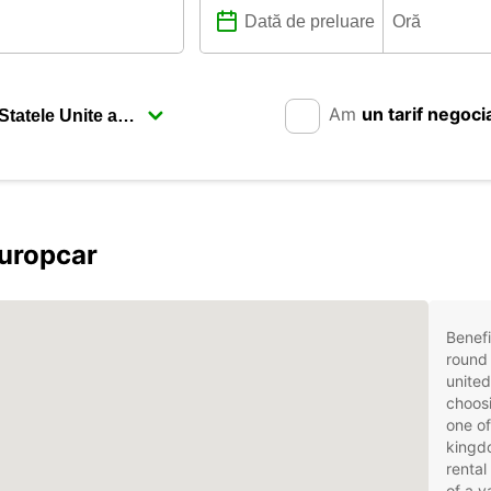
Am
un tarif negoci
Europcar
Benefi
round 
unite
choosi
one of
kingd
rental
of a v