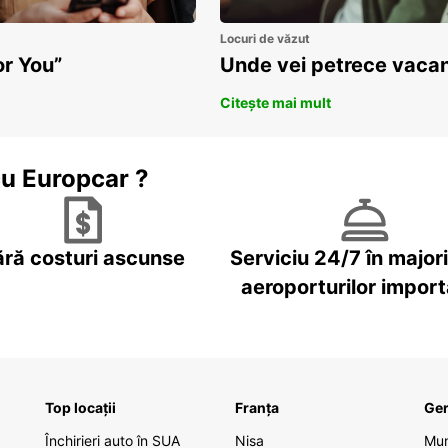
Locuri de văzut
or You”
Unde vei petrece vacan
Citește mai mult
cu Europcar ?
ără costuri ascunse
Serviciu 24/7 în major
aeroporturilor impor
Top locații
Franța
Ge
Închirieri auto în SUA
Nisa
Mu