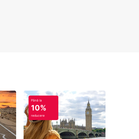
Până la
10%
reducere