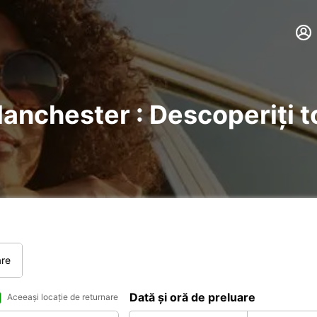
Manchester : Descoperiți to
are
Dată și oră de preluare
Aceeași locație de returnare