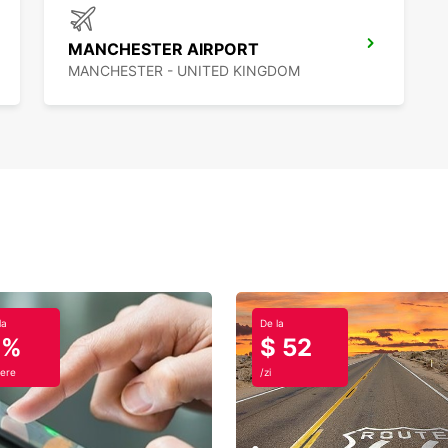
MANCHESTER AIRPORT
MANCHESTER - UNITED KINGDOM
la
De la
0%
$ 52
ere
/zi