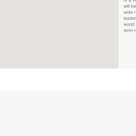
will b
wide r
leader
world 
term r