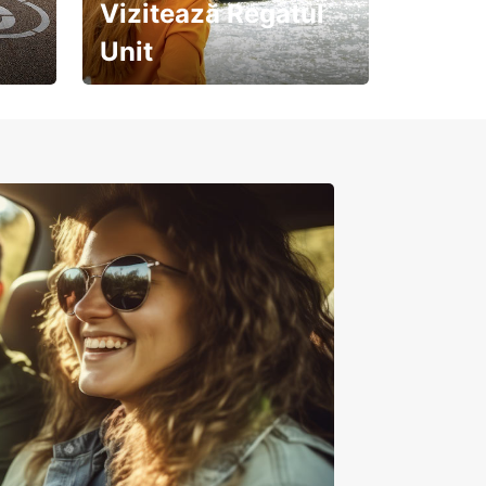
Vizitează Regatul
Unit
Pregătește-te pentru o
călătorie de neuitat!