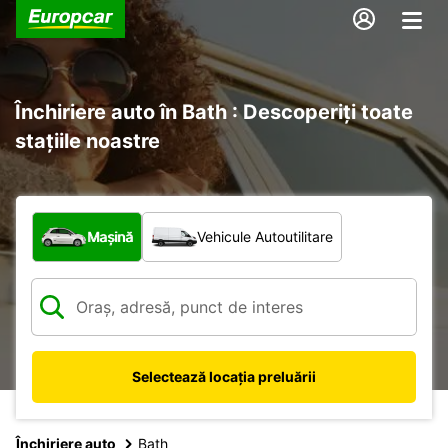
Închiriere auto în Bath : Descoperiți toate
stațiile noastre
Ce tip de vehicul?
Mașină
Vehicule Autoutilitare
Selectează locația preluării
Închiriere auto
Bath