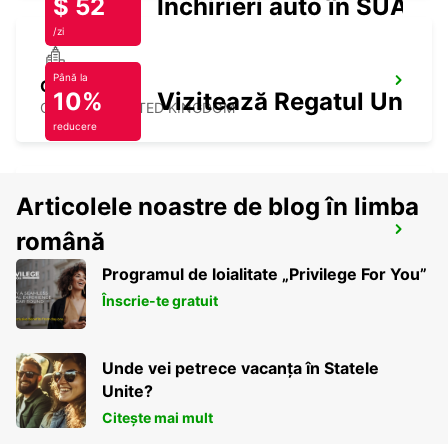
$ 52
Închirieri auto în SUA
/zi
Până la
OXFORD
10%
Vizitează Regatul Unit
OXFORD - UNITED KINGDOM
reducere
Articolele noastre de blog în limba
BASINGSTOKE
română
BASINGSTOKE - UNITED KINGDOM
Programul de loialitate „Privilege For You”
Înscrie-te gratuit
Unde vei petrece vacanța în Statele
Unite?
Citește mai mult