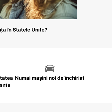
ța în Statele Unite?
itatea
Numai mașini noi de închiriat
tante