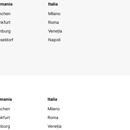
rmania
Italia
nchen
Milano
nkfurt
Roma
mburg
Veneția
seldorf
Napoli
mania
Italia
nchen
Milano
nkfurt
Roma
mburg
Veneția