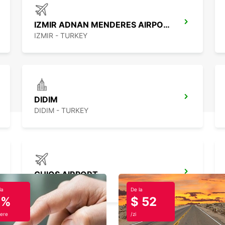
IZMIR ADNAN MENDERES AIRPORT DOMESTIC
IZMIR - TURKEY
DIDIM
DIDIM - TURKEY
CHIOS AIRPORT
CHIOS - GREECE
la
De la
0%
$ 52
ere
/zi