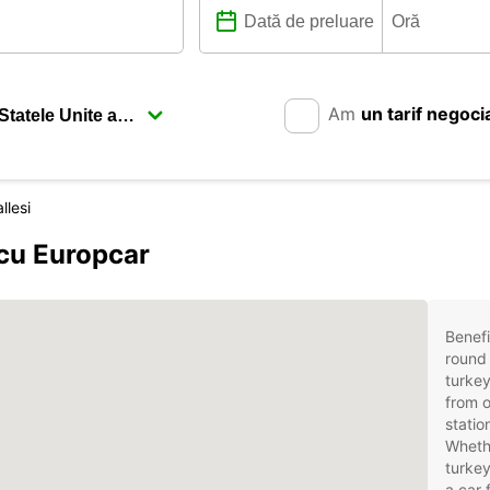
Am
un tarif negoci
llesi
 cu Europcar
Benefi
round 
turkey
from o
statio
Whethe
turkey
a car 