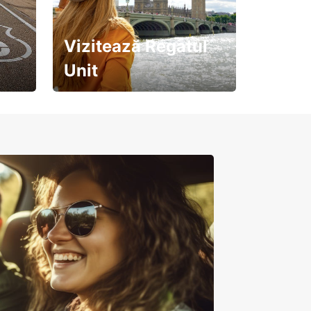
Vizitează Regatul
Unit
Pregătește-te pentru o
călătorie de neuitat!