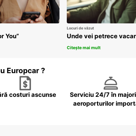
Locuri de văzut
or You”
Unde vei petrece vacan
Citește mai mult
cu Europcar ?
ără costuri ascunse
Serviciu 24/7 în major
aeroporturilor impor