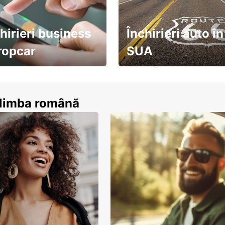
hirieri business
Închirieri auto în
ropcar
SUA
ează-te acum
descoperă țara pe șosea!
n limba română