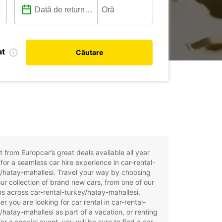
at
Căutare
t from Europcar’s great deals available all year
for a seamless car hire experience in car-rental-
/hatay-mahallesi. Travel your way by choosing
ur collection of brand new cars, from one of our
ns across car-rental-turkey/hatay-mahallesi.
r you are looking for car rental in car-rental-
/hatay-mahallesi as part of a vacation, or renting
for a special event, you will be sure to find a car