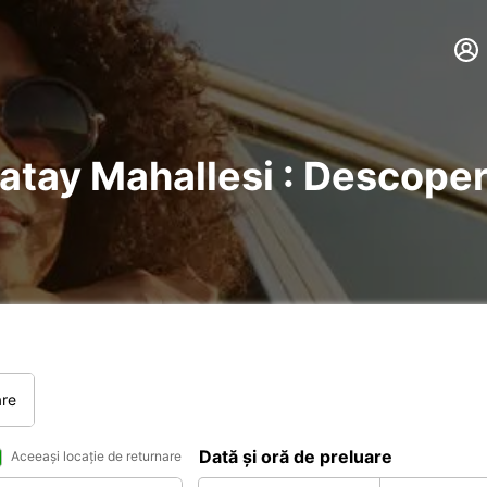
Hatay Mahallesi : Descoperi
are
Dată și oră de preluare
Aceeași locație de returnare