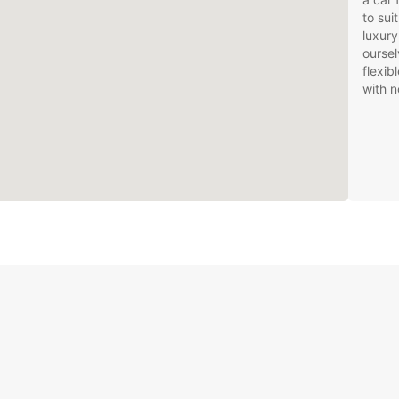
to sui
luxury
oursel
flexib
with n