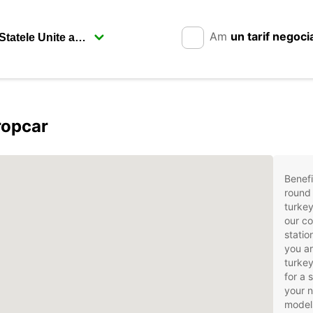
Am
un tarif negoci
ropcar
Benefi
round 
turkey
our co
statio
you ar
turkey
for a 
your 
models