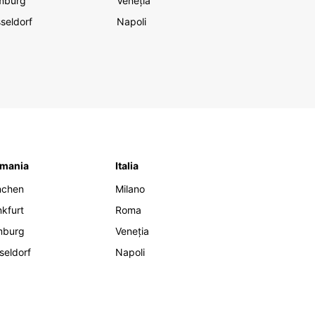
mburg
Veneția
seldorf
Napoli
mania
Italia
nchen
Milano
nkfurt
Roma
mburg
Veneția
seldorf
Napoli