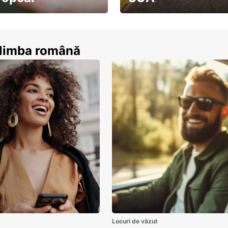
ează-te acum
descoperă țara pe șosea!
n limba română
Locuri de văzut