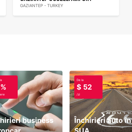
GAZIANTEP - TURKEY
la
De la
0%
$ 52
ere
/zi
hirieri business
Închirieri auto în
ropcar
SUA