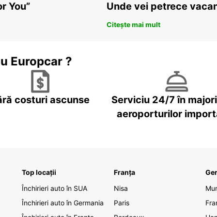
or You”
Unde vei petrece vacan
Citește mai mult
cu Europcar ?
ără costuri ascunse
Serviciu 24/7 în major
aeroporturilor impor
Top locații
Franța
Ge
Închirieri auto în SUA
Nisa
Mu
Închirieri auto în Germania
Paris
Fra