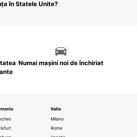
ța în Statele Unite?
itatea
Numai mașini noi de închiriat
tante
rmania
Italia
nchen
Milano
nkfurt
Roma