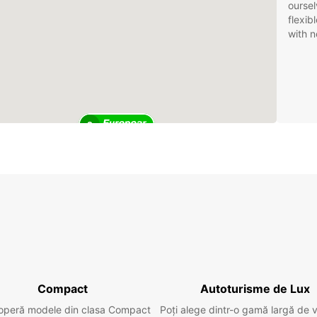
oursel
flexib
with n
2
Compact
Autoturisme de Lux
operă modele din clasa Compact
Poți alege dintr-o gamă largă de 