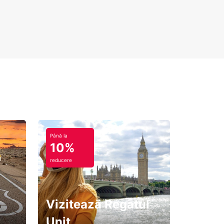
Până la
10%
reducere
Vizitează Regatul
Unit