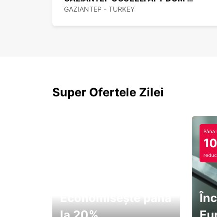
GAZIANTEP - TURKEY
Super Ofertele Zilei
Până 
1
reduc
Economisește până
Înc
la 20%
Eu