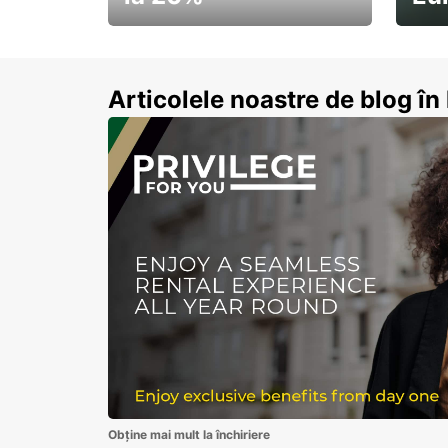
Pornește la drum cu
Abon
economii de vară
Articolele noastre de blog î
Obține mai mult la închiriere