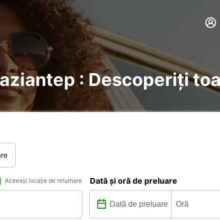
Gaziantep : Descoperiți toa
are
Dată și oră de preluare
Aceeași locație de returnare