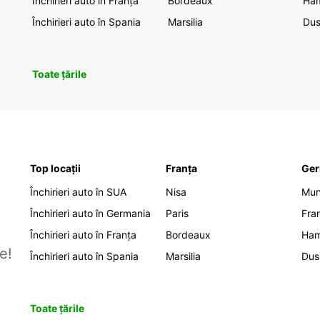
Închirieri auto în Franța
Bordeaux
Ha
Închirieri auto în Spania
Marsilia
Dus
Toate țările
Top locații
Franța
Ger
Închirieri auto în SUA
Nisa
Mu
Închirieri auto în Germania
Paris
Fra
Închirieri auto în Franța
Bordeaux
Ha
e!
Închirieri auto în Spania
Marsilia
Dus
Toate țările