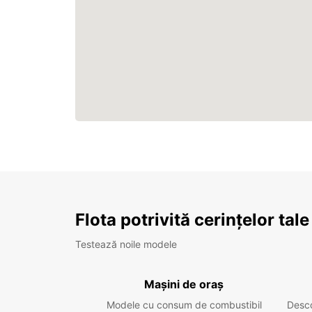
Flota potrivită cerințelor tale
Testează noile modele
Mașini de oraș
Modele cu consum de combustibil
Desc