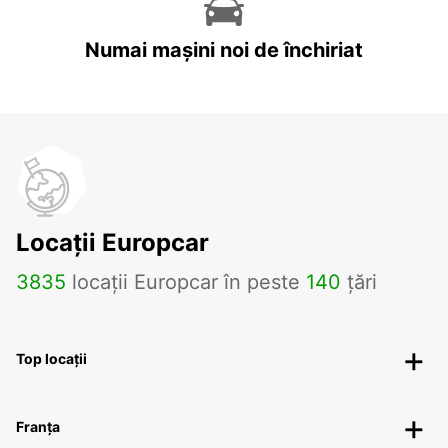
Numai mașini noi de închiriat
Locații Europcar
3835
locații Europcar în peste
140
țări
Top locații
Franța