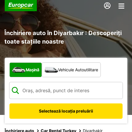
Închiriere auto în Diyarbakır : Descoperiți
toate stațiile noastre
Ce tip de vehicul?
Mașină
Vehicule Autoutilitare
Selectează locația preluării
Închiriere auto
Car Rental Turkey
Diyarbakir