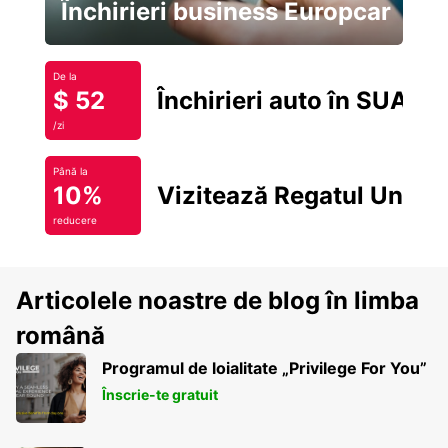
Închirieri business Europcar
De la
$ 52
Închirieri auto în SUA
/zi
Până la
10%
Vizitează Regatul Unit
reducere
Articolele noastre de blog în limba
română
Programul de loialitate „Privilege For You”
Înscrie-te gratuit